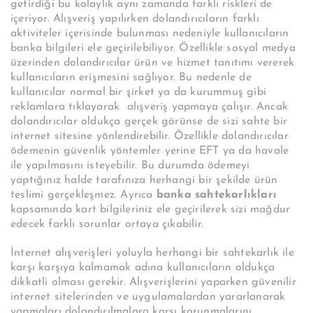
getirdiği bu kolaylık aynı zamanda farklı riskleri de
içeriyor. Alışveriş yapılırken dolandırıcıların farklı
aktiviteler içerisinde bulunması nedeniyle kullanıcıların
banka bilgileri ele geçirilebiliyor. Özellikle sosyal medya
üzerinden dolandırıcılar ürün ve hizmet tanıtımı vererek
kullanıcıların erişmesini sağlıyor. Bu nedenle de
kullanıcılar normal bir şirket ya da kurummuş gibi
reklamlara tıklayarak alışveriş yapmaya çalışır. Ancak
dolandırıcılar oldukça gerçek görünse de sizi sahte bir
internet sitesine yönlendirebilir. Özellikle dolandırıcılar
ödemenin güvenlik yöntemler yerine EFT ya da havale
ile yapılmasını isteyebilir. Bu durumda ödemeyi
yaptığınız halde tarafınıza herhangi bir şekilde ürün
teslimi gerçekleşmez. Ayrıca
banka sahtekarlıkları
kapsamında kart bilgileriniz ele geçirilerek sizi mağdur
edecek farklı sorunlar ortaya çıkabilir.
İnternet alışverişleri yoluyla herhangi bir sahtekarlık ile
karşı karşıya kalmamak adına kullanıcıların oldukça
dikkatli olması gerekir. Alışverişlerini yaparken güvenilir
internet sitelerinden ve uygulamalardan yararlanarak
yapmaları dolandırılmalara karşı korunmalarını