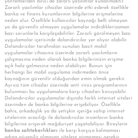
yöntemlerden birisi de zararlı yazılımlar kullanmaktır.
Zararlı yazılımlar cihazlar üzerinde etki ederek özellikle
banka ve finans kurumlarının bilgilerine erişmelerine
neden olur. Özellikle kullanıcılar kaynağı belli olmayan
ya da güvenilir olmayan uygulamalar indirdiklerizaman
bazı sorunlarla karşılaşabilirler. Zararlı görülmeyen bazı
uygulamalar içerisinde dolandırıcılar yer alıyor olabilir.
Dolandırıcılar tarafından sunulan basit mobil
uygulamalar cihazınız üzerinde zararlı yazılımların
çalışmasına neden olarak banka bilgilerinizin erişime
açık hale gelmesine neden olabiliyor. Bunun için
herhangi bir mobil uygulama indirmeden önce
kaynağının güvenilir olduğundan emin olmak gerekir.
Ayrıca tüm cihazlar üzerinde anti virüs programlarının
bulunması bu uygulamalara karşı cihazları koruyabilir.
Dolandırıcılar uygulamalar dışında farklı internet siteleri
üzerinden de banka bilgilerine erişebiliyor. Özellikle
bahis, arkadaşlık ya da yetişkin içeriğe sahip internet
sitelerinin aracılığı ile dolandırıcılar insanların banka
bilgilerine erişerek mağduriyet yaşatabiliyor. Bireylerin
banka sahtekarlıkları
ile karşı karşıya kalmaması
adına güvenilir olmayan sitelere girmemesi gerekir.