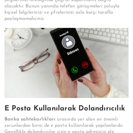
bilgilerinizi istediğinde çağrıyı kapatmanız doğru
olacaktır. Bunun yanında telefon görüşmeleri yoluyla
kişisel bilgilerinizi ve şifrelerinizi asla karşı tarafla
paylaşmamalısınız.
E Posta Kullanılarak Dolandırıcılık
Banka sahtekarlıkları
arasında yer alan en önemli
sorunlardan birisi de e posta kullanılarak yapılanlardır.
Genellikle dolandırıcılar sizin e posta adresinizi ele