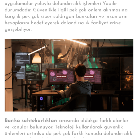
uygulamalar yoluyla dolandırıcılık işlemleri Yapılır
durumdadır. Güvenlikle ilgili pek çok önlem alınmasına
karşılık pek çok siber saldırgan bankaları ve insanların
hesaplarını hedefleyerek dolandırıcılık faaliyetlerine
girişebiliyor.
Banka sahtekarlıkları
arasında oldukça farklı alanlar
ve konular bulunuyor. Teknoloji kullanılarak güvenlik
önlemleri artırılsa da pek çok farklı konuda dolandırıcılık