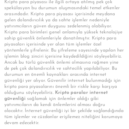
Kripto para piyasası ile ilgili ortaya atılmış pek çok
spekülasyon bu durumun oluşmasındaki temel etkenler
arasındadır. Kripto para piyasası içerisinde meydana
gelen dolandırıcılık ya da sahte işlemler nedeniyle
yatırımcıların güven duygusu zedelenmiş olabiliyor.
Kripto para birimleri genel anlamıyla yüksek teknolojiye
sahip güvenlik önlemleriyle donatılmıştır. Kripto para
piyasaları içerisinde yer alan tüm işlemler özel
yöntemlerle şifrelenir. Bu şifreleme sayesinde yapılan her
işlemin blog zinciri içerisine kaydedildiğini söyleyebiliriz.
Ancak bu türlü güvenlik önlemi olmasına rağmen yine
de pek çok dolandırıcılık ve sahtecilik yapılabiliyor. Bu
durumun en önemli kaynakları arasında internet
güvenliği yer alıyor. Güvenilir internet bulunmadığı için
kripto para piyasalarını önemli bir riskle karşı karşıya
olduğunu söyleyebiliriz.
Kripto paralar internet
güvenliği
sağlamak için önlemler aldığı gibi
yatırımcıların da kendi önlemlerini alması doğru
olacaktır. İnternet güvenliği iyi bir şekilde sağlandığında
tüm işlemler ve cüzdanlar erişilemez niteliğini korumaya
devam edecektir.