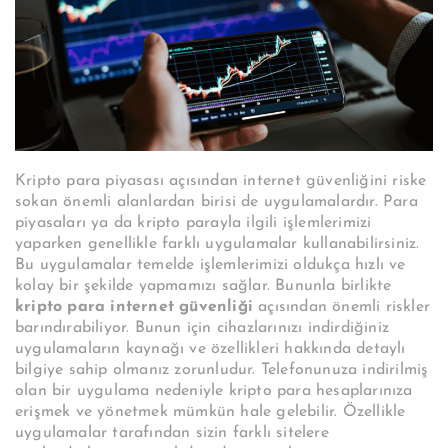
Kripto para piyasası açısından internet güvenliğini riske
sokan önemli alanlardan birisi de uygulamalardır. Para
piyasaları ya da kripto parayla ilgili işlemlerimizi
yaparken genellikle farklı uygulamalar kullanabilirsiniz.
Bu uygulamalar temelde işlemlerimizi oldukça hızlı ve
kolay bir şekilde yapmamızı sağlar. Bununla birlikte
kripto para internet güvenliği
açısından önemli riskler
barındırabiliyor. Bunun için cihazlarınızı indirdiğiniz
uygulamaların kaynağı ve özellikleri hakkında detaylı
bilgiye sahip olmanız zorunludur. Telefonunuza indirilmiş
olan bir uygulama nedeniyle kripto para hesaplarınıza
erişmek ve yönetmek mümkün hale gelebilir. Özellikle
uygulamalar tarafından sizin farklı sitelere