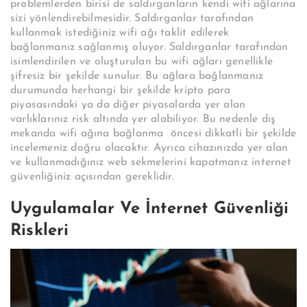
problemlerden birisi de saldırganların kendi wifi ağlarına
sizi yönlendirebilmesidir. Saldırganlar tarafından
kullanmak istediğiniz wifi ağı taklit edilerek
bağlanmanız sağlanmış oluyor. Saldırganlar tarafından
isimlendirilen ve oluşturulan bu wifi ağları genellikle
şifresiz bir şekilde sunulur. Bu ağlara bağlanmanız
durumunda herhangi bir şekilde kripto para
piyasasındaki ya da diğer piyasalarda yer alan
varlıklarınız risk altında yer alabiliyor. Bu nedenle dış
mekanda wifi ağına bağlanma öncesi dikkatli bir şekilde
incelemeniz doğru olacaktır. Ayrıca cihazınızda yer alan
ve kullanmadığınız web sekmelerini kapatmanız internet
güvenliğiniz açısından gereklidir.
Uygulamalar Ve İnternet Güvenliği
Riskleri