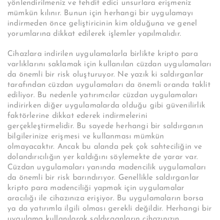
yönlendirilmeniz ve tehdit edici unsurlara erişmeniz
mümkün kılınır. Bunun için herhangi bir uygulamayı
indirmeden önce geliştiricinin kim olduğuna ve genel
yorumlarına dikkat edilerek işlemler yapılmalıdır.
Cihazlara indirilen uygulamalarla birlikte kripto para
varlıklarını saklamak için kullanılan cüzdan uygulamaları
da önemli bir risk oluşturuyor. Ne yazık ki saldırganlar
tarafından cüzdan uygulamaları da önemli oranda taklit
ediliyor. Bu nedenle yatırımcılar cüzdan uygulamaları
indirirken diğer uygulamalarda olduğu gibi güvenilirlik
faktörlerine dikkat ederek indirmelerini
gerçekleştirmelidir. Bu sayede herhangi bir saldırganın
bilgilerinize erişmesi ve kullanması mümkün
olmayacaktır. Ancak bu alanda pek çok sahteciliğin ve
dolandırıcılığın yer kaldığını söylemekte de yarar var.
Cüzdan uygulamaları yanında madencilik uygulamaları
da önemli bir risk barındırıyor. Genellikle saldırganlar
kripto para madenciliği yapmak için uygulamalar
aracılığı ile cihazınıza erişiyor. Bu uygulamaların borsa
ya da yatırımla ilgili olması gerekli değildir. Herhangi bir
uygulama kullanılarak saldırganların cihazınızın