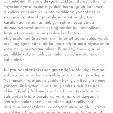
güvenliğinin önemi oldukça büyüktür. İnternet güvenliği
sayesinde yatırımcılar dışındaki herhangi bir kullanıcı
işlemlere erişemez ve kripto varlıkların yönetilmesini
sağlayamaz. Ancak güvenilir internet bağlantısı
kurulamadı ve zaman pek çok sahte hesap ya da
dolandırıcı tarafından bu bağlantılar kullanılabiliyor.
İnternetin güvenilir bir şekilde bağlantısı
oluşturulamadığı zaman aynı internet ağına sahip ya da
ortak ağ içerisindeki bir kullanıcı kripto para piyasasında
yatırımcı gibi davranabiliyor. Bunu sağlamak için ise
genellikle kötü amaçlı yazılımlar ya da uygulamalar
kullanılıyor.
Kripto paralar internet güvenliği
sağlandığı zaman
yalnızca yatırımcıların erişebileceği bir niteliğe sahiptir.
Yatırımcılar tarafından yapılan her işlem özel şifreleme
yöntemi ile kaydedilir ve tüm işlemler zincir içerisine
eklenir. Özel şifrelemeye ve blockchain teknolojisine
sahip olan kripto paralarda yatırımcı gibi davranan
sahte hesaplar önemli sorunlar oluşturabiliyor. Bu
durumun önlenebilmesi ve engellenmesi ise oldukça zor
gözüküyor. Bunun için bir yatırımcı açısından internet