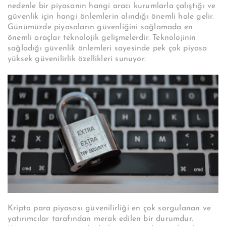
nedenle bir piyasanın hangi aracı kurumlarla çalıştığı ve
güvenlik için hangi önlemlerin alındığı önemli hale gelir.
Günümüzde piyasaların güvenliğini sağlamada en
önemli araçlar teknolojik gelişmelerdir. Teknolojinin
sağladığı güvenlik önlemleri sayesinde pek çok piyasa
yüksek güvenilirlik özellikleri sunuyor.
Kripto para piyasası güvenilirliği en çok sorgulanan ve
yatırımcılar tarafından merak edilen bir durumdur.