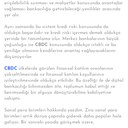
erişilebilirlik sunması ve maliyetler konusunda avantajlar
sağlaması bankacılığa getirebileceği yenilikler arasında
yer alır.
Aynı zamanda bu sistem kredi riski konusunda da
oldukça başarılıdır ve kredi riski içermez demek oldukça
yerinde bir tanımlama olur. Merkez bankalarının büyük
çoğunluğu ise
CBDC
konusunda oldukça istekli ve bu
yeniliğe olmanın kendilerine avantaj sağlayacaklarını
düşünüyorlar.
CBDC
ülkelerde görülen finansal katılım oranlarının
yükseltilmesinde ve finansal katılım koşullarının
iyileştirilmesinde oldukça etkilidir. Bu özelliği ile de dijital
bankacılığı bilinmezden öte, toplumun kabul ettiği ve
benimsediği bir olguya dönüştürebilme kabiliyetine
sahiptir.
Sanal para birimleri hakkında yazdım. Zira sanal para
birimleri artık dünya çapında giderek daha popüler hale
geliyor. Bir sonraki yazıda görüşmek üzere,