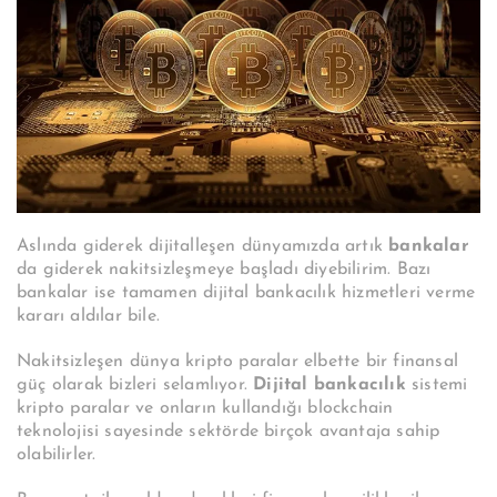
Aslında giderek dijitalleşen dünyamızda artık
bankalar
da giderek nakitsizleşmeye başladı diyebilirim. Bazı
bankalar ise tamamen dijital bankacılık hizmetleri verme
kararı aldılar bile.
Nakitsizleşen dünya kripto paralar elbette bir finansal
güç olarak bizleri selamlıyor.
Dijital bankacılık
sistemi
kripto paralar ve onların kullandığı blockchain
teknolojisi sayesinde sektörde birçok avantaja sahip
olabilirler.