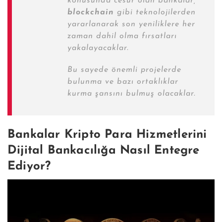
konusunda cesur olan bankalar,
blockchain
gibi teknolojilerden
yararlanarak son yeniliklere her
zaman dahil olma fırsatları
yakalayacaklar.
Bu sayede önemli projelerde
bulunma ve bazı ortaklıklar
kurma şansını bulmuş olacaklar.
Bankalar Kripto Para Hizmetlerini
Dijital Bankacılığa Nasıl Entegre
Ediyor?