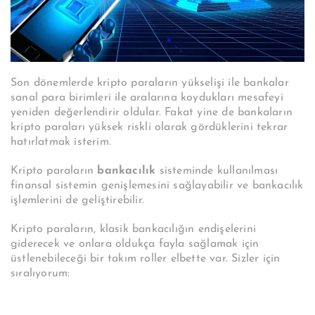
Son dönemlerde kripto paraların yükselişi ile bankalar
sanal para birimleri ile aralarına koydukları mesafeyi
yeniden değerlendirir oldular. Fakat yine de bankaların
kripto paraları yüksek riskli olarak gördüklerini tekrar
hatırlatmak isterim.
Kripto paraların
bankacılık
sisteminde kullanılması
finansal sistemin genişlemesini sağlayabilir ve bankacılık
işlemlerini de geliştirebilir.
Kripto paraların, klasik bankacılığın endişelerini
giderecek ve onlara oldukça fayla sağlamak için
üstlenebileceği bir takım roller elbette var. Sizler için
sıralıyorum: