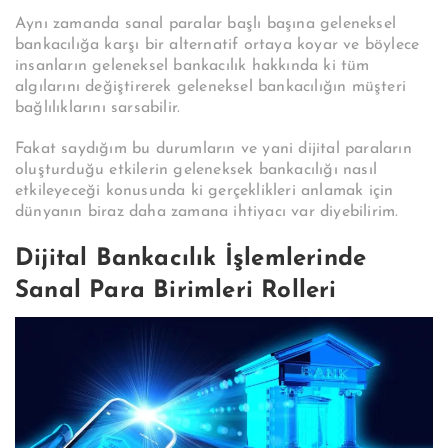
Aynı zamanda sanal paralar başlı başına geleneksel
bankacılığa karşı bir alternatif ortaya koyar ve böylece
insanların geleneksel bankacılık hakkında ki tüm
algılarını değiştirerek geleneksel bankacılığın
müşteri
bağlılıklarını sarsabilir.
Fakat saydığım bu durumların ve yani dijital paraların
oluşturduğu etkilerin geleneksek bankacılığı nasıl
etkileyeceği konusunda ki gerçeklikleri anlamak için
dünyanın biraz daha zamana ihtiyacı var diyebilirim.
Dijital Bankacılık İşlemlerinde
Sanal Para Birimleri Rolleri