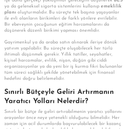
İşe daha gerçekçi yaklaşımlar geleceğini düşünerek
BES
ya da geleneksel sigorta sistemlerini kullanıp
emeklilik
planı
oluşturmalıdır. Bu süreçte tek başına yaşayanlar
ile evli olanların birikimleri de farklı yönlere evrilebilir.
Bir ebeveynin çocuğunun eğitim harcamalarını da
düşünerek düzenli birikimi yapması önemlidir.
Gayrimenkul ya da araba satın alınarak ileriye dönük
yatırım yapılabilir. Bu süreçte oluşabilecek her türlü
ihtimali düşünmek gerekir. Yıllık tatiller, seyahatler,
kişisel harcamalar, evlilik, nişan, düğün gibi ciddi
organizasyonlar ya da yeni bir iş kurma fikri bulunanlar
tüm süreci sağlıklı şekilde yönetebilmek için finansal
hedefini doğru belirlemelidir.
Sınırlı Bütçeyle Geliri Artırmanın
Yaratıcı Yolları Nelerdir?
Sınırlı bir bütçe ile geliri artırabilmenin yaratıcı yollarını
arayanlar önce neye yetenekli olduğunu bilmelidir. Her
zaman için acil durumlarda başvurulabilecek bir kazanç