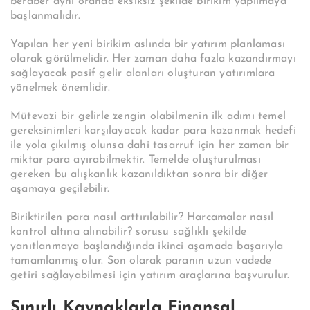
beraber aynı oranda eksiksiz şekilde birikim yapılmaya
başlanmalıdır.
Yapılan her yeni birikim aslında bir yatırım planlaması
olarak görülmelidir. Her zaman daha fazla kazandırmayı
sağlayacak pasif gelir alanları oluşturan yatırımlara
yönelmek önemlidir.
Mütevazi bir gelirle zengin olabilmenin ilk adımı temel
gereksinimleri karşılayacak kadar para kazanmak hedefi
ile yola çıkılmış olunsa dahi tasarruf için her zaman bir
miktar para ayırabilmektir. Temelde oluşturulması
gereken bu alışkanlık kazanıldıktan sonra bir diğer
aşamaya geçilebilir.
Biriktirilen para nasıl arttırılabilir? Harcamalar nasıl
kontrol altına alınabilir? sorusu sağlıklı şekilde
yanıtlanmaya başlandığında ikinci aşamada başarıyla
tamamlanmış olur. Son olarak paranın uzun vadede
getiri sağlayabilmesi için yatırım araçlarına başvurulur.
Sınırlı Kaynaklarla Finansal