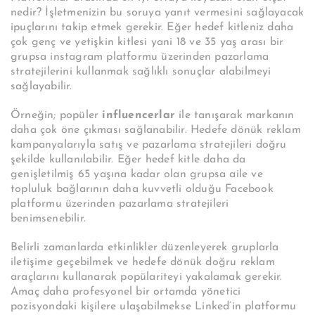
nedir? İşletmenizin bu soruya yanıt vermesini sağlayacak
ipuçlarını takip etmek gerekir. Eğer hedef kitleniz daha
çok genç ve yetişkin kitlesi yani 18 ve 35 yaş arası bir
grupsa instagram platformu üzerinden pazarlama
stratejilerini kullanmak sağlıklı sonuçlar alabilmeyi
sağlayabilir.
Örneğin; popüler
influencerlar
ile tanışarak markanın
daha çok öne çıkması sağlanabilir. Hedefe dönük reklam
kampanyalarıyla satış ve pazarlama stratejileri doğru
şekilde kullanılabilir. Eğer hedef kitle daha da
genişletilmiş 65 yaşına kadar olan grupsa aile ve
topluluk bağlarının daha kuvvetli olduğu Facebook
platformu üzerinden pazarlama stratejileri
benimsenebilir.
Belirli zamanlarda etkinlikler düzenleyerek gruplarla
iletişime geçebilmek ve hedefe dönük doğru reklam
araçlarını kullanarak popülariteyi yakalamak gerekir.
Amaç daha profesyonel bir ortamda yönetici
pozisyondaki kişilere ulaşabilmekse Linked’in platformu