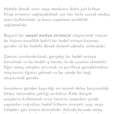
Hedefe dönük ürün veya markanın daha çok kitleye
hitap etmesini sağlayabilmek için her türlü sosyal medya
aracı kullanılmalı ve bunu yaparken süreklilik
sağlamalıdır.
Başarılı bir
sosyal medya stratejisi
oluşturmak isteyen
bir kişinin öncelikle belirli bir hedef ortaya koyması
gerekir ve bu hedefe dönük düzenli adımlar atılmalıdır.
Zaman sınırlandırılmalı, gerçekçi bir hedef ortaya
konulmalı ve bu hedef iş tanımı ile de uyumlu olmalıdır.
Eğer amaç satışları artırmak ve portföyü genişletmekse
müşterinin ilgisini çekmek ve bu yönde bir bağ
oluşturmak gerekir.
İnsanların gözden kaçırdığı en önemli detay karşısındaki
kitleyi tanımakta çektiği zorluktur. Kitle iletişim
araçlarını kullanarak ürün tanıtımı yaparken içinde
yaşanılan coğrafya, hedef kitlenin cinsiyeti, yaşı veya
talepleri göz önüne alınmalıdır. Aslında burada amaç