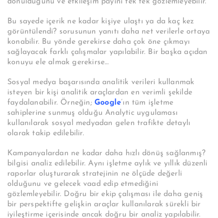
dönüldüğünü ve etkileşim payını tek tek gözlemleyebilir.
Bu sayede içerik ne kadar kişiye ulaştı ya da kaç kez
görüntülendi? sorusunun yanıtı daha net verilerle ortaya
konabilir. Bu yönde gerekirse daha çok öne çıkmayı
sağlayacak farklı çalışmalar yapılabilir. Bir başka açıdan
konuyu ele almak gerekirse…
Sosyal medya başarısında analitik verileri kullanmak
isteyen bir kişi analitik araçlardan en verimli şekilde
faydalanabilir. Örneğin;
Google
‘ın tüm işletme
sahiplerine sunmuş olduğu Analytic uygulaması
kullanılarak sosyal medyadan gelen trafikte detaylı
olarak takip edilebilir.
Kampanyalardan ne kadar daha hızlı dönüş sağlanmış?
bilgisi analiz edilebilir. Aynı işletme aylık ve yıllık düzenli
raporlar oluşturarak stratejinin ne ölçüde değerli
olduğunu ve gelecek vaad edip etmediğini
gözlemleyebilir. Doğru bir ekip çalışması ile daha geniş
bir perspektifte gelişkin araçlar kullanılarak sürekli bir
iyileştirme içerisinde ancak doğru bir analiz yapılabilir.