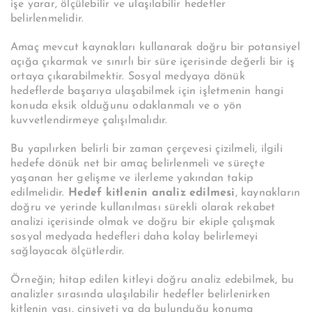
işe yarar, ölçülebilir ve ulaşılabilir hedefler
belirlenmelidir.
Amaç mevcut kaynakları kullanarak doğru bir potansiyel
açığa çıkarmak ve sınırlı bir süre içerisinde değerli bir iş
ortaya çıkarabilmektir. Sosyal medyaya dönük
hedeflerde başarıya ulaşabilmek için işletmenin hangi
konuda eksik olduğunu odaklanmalı ve o yön
kuvvetlendirmeye çalışılmalıdır.
Bu yapılırken belirli bir zaman çerçevesi çizilmeli, ilgili
hedefe dönük net bir amaç belirlenmeli ve süreçte
yaşanan her gelişme ve ilerleme yakından takip
edilmelidir.
Hedef kitlenin analiz edilmesi
, kaynakların
doğru ve yerinde kullanılması sürekli olarak rekabet
analizi içerisinde olmak ve doğru bir ekiple çalışmak
sosyal medyada hedefleri daha kolay belirlemeyi
sağlayacak ölçütlerdir.
Örneğin; hitap edilen kitleyi doğru analiz edebilmek, bu
analizler sırasında ulaşılabilir hedefler belirlenirken
kitlenin yaşı, cinsiyeti ya da bulunduğu konuma