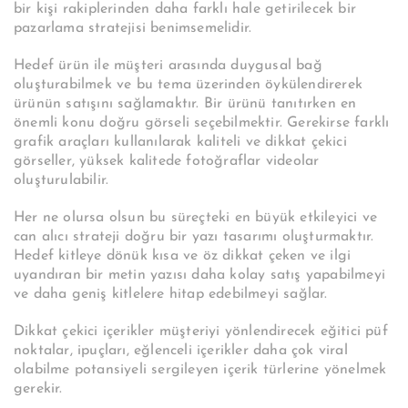
bir kişi rakiplerinden daha farklı hale getirilecek bir
pazarlama stratejisi benimsemelidir.
Hedef ürün ile müşteri arasında duygusal bağ
oluşturabilmek ve bu tema üzerinden öykülendirerek
ürünün satışını sağlamaktır. Bir ürünü tanıtırken en
önemli konu doğru görseli seçebilmektir. Gerekirse farklı
grafik araçları kullanılarak kaliteli ve dikkat çekici
görseller, yüksek kalitede fotoğraflar videolar
oluşturulabilir.
Her ne olursa olsun bu süreçteki en büyük etkileyici ve
can alıcı strateji doğru bir yazı tasarımı oluşturmaktır.
Hedef kitleye dönük kısa ve öz dikkat çeken ve ilgi
uyandıran bir metin yazısı daha kolay satış yapabilmeyi
ve daha geniş kitlelere hitap edebilmeyi sağlar.
Dikkat çekici içerikler müşteriyi yönlendirecek eğitici püf
noktalar, ipuçları, eğlenceli içerikler daha çok viral
olabilme potansiyeli sergileyen içerik türlerine yönelmek
gerekir.