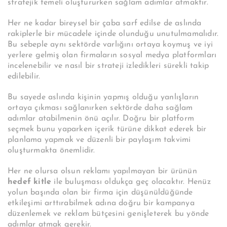
stratejik temeli oluştururken sağlam adımlar atmaktır.
Her ne kadar bireysel bir çaba sarf edilse de aslında
rakiplerle bir mücadele içinde olunduğu unutulmamalıdır.
Bu sebeple aynı sektörde varlığını ortaya koymuş ve iyi
yerlere gelmiş olan firmaların sosyal medya platformları
incelenebilir ve nasıl bir strateji izledikleri sürekli takip
edilebilir.
Bu sayede aslında kişinin yapmış olduğu yanlışların
ortaya çıkması sağlanırken sektörde daha sağlam
adımlar atabilmenin önü açılır.
Doğru bir platform
seçmek bunu yaparken içerik türüne dikkat ederek bir
planlama yapmak ve düzenli bir paylaşım takvimi
oluşturmakta önemlidir.
Her ne olursa olsun reklamı yapılmayan bir ürünün
hedef kitle
ile buluşması oldukça geç olacaktır.
Henüz
yolun başında olan bir firma için düşünüldüğünde
etkileşimi arttırabilmek adına doğru bir kampanya
düzenlemek ve reklam bütçesini genişleterek bu yönde
adımlar atmak gerekir.