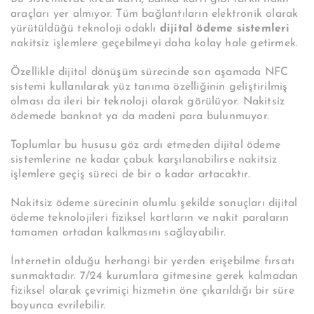
araçları yer almıyor. Tüm bağlantıların elektronik olarak
yürütüldüğü teknoloji odaklı
dijital ödeme sistemleri
nakitsiz işlemlere geçebilmeyi daha kolay hale getirmek.
Özellikle dijital dönüşüm sürecinde son aşamada NFC
sistemi kullanılarak yüz tanıma özelliğinin geliştirilmiş
olması da ileri bir teknoloji olarak görülüyor.
Nakitsiz
ödemede banknot ya da madeni para bulunmuyor.
Toplumlar bu hususu göz ardı etmeden dijital ödeme
sistemlerine ne kadar çabuk karşılanabilirse nakitsiz
işlemlere geçiş süreci de bir o kadar artacaktır.
Nakitsiz ödeme sürecinin olumlu şekilde sonuçları dijital
ödeme teknolojileri fiziksel kartların ve nakit paraların
tamamen ortadan kalkmasını sağlayabilir.
İnternetin olduğu herhangi bir yerden erişebilme fırsatı
sunmaktadır. 7/24 kurumlara gitmesine gerek kalmadan
fiziksel olarak çevrimiçi hizmetin öne çıkarıldığı bir süre
boyunca evrilebilir.