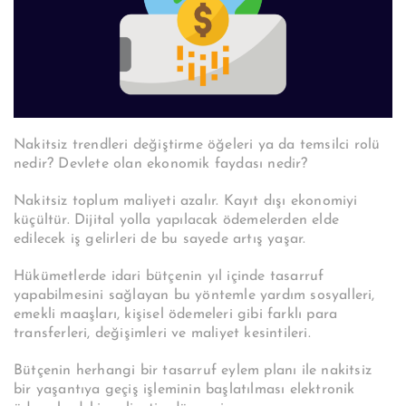
Nakitsiz trendleri değiştirme öğeleri ya da temsilci rolü
nedir? Devlete olan ekonomik faydası nedir?
Nakitsiz toplum maliyeti azalır. Kayıt dışı ekonomiyi
küçültür. Dijital yolla yapılacak ödemelerden elde
edilecek iş gelirleri de bu sayede artış yaşar.
Hükümetlerde idari bütçenin yıl içinde tasarruf
yapabilmesini sağlayan bu yöntemle yardım sosyalleri,
emekli maaşları, kişisel ödemeleri gibi farklı para
transferleri, değişimleri ve maliyet kesintileri.
Bütçenin herhangi bir tasarruf eylem planı ile nakitsiz
bir yaşantıya geçiş işleminin başlatılması elektronik