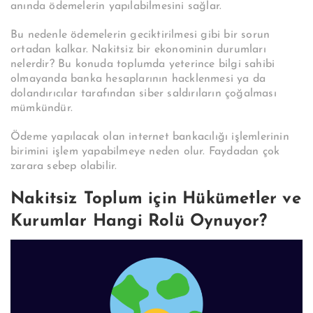
anında ödemelerin yapılabilmesini sağlar.
Bu nedenle ödemelerin geciktirilmesi gibi bir sorun
ortadan kalkar. Nakitsiz bir ekonominin durumları
nelerdir? Bu konuda toplumda yeterince bilgi sahibi
olmayanda banka hesaplarının hacklenmesi ya da
dolandırıcılar tarafından siber saldırıların çoğalması
mümkündür.
Ödeme yapılacak olan internet bankacılığı işlemlerinin
birimini işlem yapabilmeye neden olur. Faydadan çok
zarara sebep olabilir.
Nakitsiz Toplum için Hükümetler ve
Kurumlar Hangi Rolü Oynuyor?