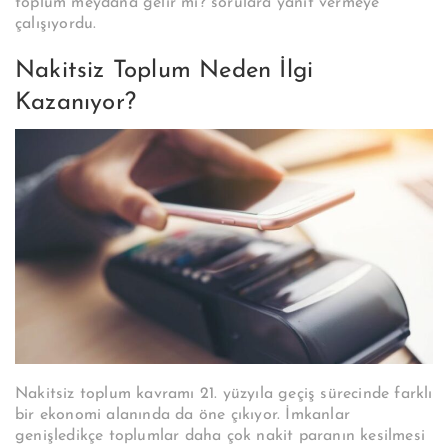
toplum meydana gelir mi? sorulara yanıt vermeye
çalışıyordu.
Nakitsiz Toplum Neden İlgi
Kazanıyor?
Nakitsiz toplum kavramı 21. yüzyıla geçiş sürecinde farklı
bir ekonomi alanında da öne çıkıyor. İmkanlar
genişledikçe toplumlar daha çok nakit paranın kesilmesi