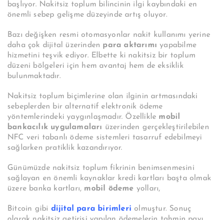
başlıyor. Nakitsiz toplum bilincinin ilgi kaybındaki en
önemli sebep gelişme düzeyinde artış oluyor.
Bazı değişken resmi otomasyonlar nakit kullanımı yerine
daha çok dijital üzerinden
para aktarımı
yapabilme
hizmetini teşvik ediyor. Elbette ki nakitsiz bir toplum
düzeni bölgeleri için hem avantaj hem de eksiklik
bulunmaktadır.
Nakitsiz toplum biçimlerine olan ilginin artmasındaki
sebeplerden bir alternatif elektronik ödeme
yöntemlerindeki yaygınlaşmadır. Özellikle
mobil
bankacılık uygulamaları
üzerinden gerçekleştirilebilen
NFC veri tabanlı ödeme sistemleri tasarruf edebilmeyi
sağlarken pratiklik kazandırıyor.
Günümüzde nakitsiz toplum fikrinin benimsenmesini
sağlayan en önemli kaynaklar kredi kartları başta olmak
üzere banka kartları,
mobil ödeme
yolları,
Bitcoin gibi
dijital para birimleri
olmuştur. Sonuç
olarak nakitsiz getirisi yapılan ödemelerin tahmin payı