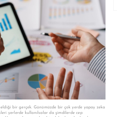
eldiği bir gerçek. Günümüzde bir çok yerde yapay zeka
leri yerlerde kullanılsalar da şimdilerde cep