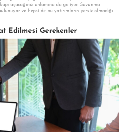
a kapı açacağınız anlamına da geliyor. Savunma
bulunuyor ve hepsi de bu yatırımların yersiz olmadığı
at Edilmesi Gerekenler