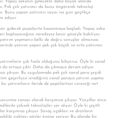
yor. Yapay zekanın gelecekte daha büyük alanda
yor. Pek çok yatırımcı da bunu öngörerek teknoloji
r. Bunu yapan yatırımcı sayısı ise gün geçtikçe
m ediyor.
ımları giderek popülarite kazanmaya başladı. Yapay zeka
ri kaplayacağına neredeyse kesin gözüyle bakılıyor.
e yatırım yapmanız belki de doğru sonuçlar almanıza
üzerinde yatırım yapan pek çok küçük ve orta yatırımcı
atırımların çok fazla olduğunu biliyoruz. Öyle ki sanal
a da ortaya çıktı. Daha da çıkmaya devam ediyor.
ıza çıkıyor. Bu uygulamada pek çok sanal para çeşidi
imi geçerliyse istediğiniz sanal paraya yatırım yapma
bu yatırımların ileride de popülaritesi süreceği net
 savunma sanayi olarak karşımıza çıkıyor. Yüzyıllar önce
ilerde yüksek teknolojiler yer alıyor. Öyle ki çeşitli
lar karşımıza çıkıyor. Savaş uçakları ve dronların
 geldiği noktayı gözler önüne seriyor. Bu alanda bir