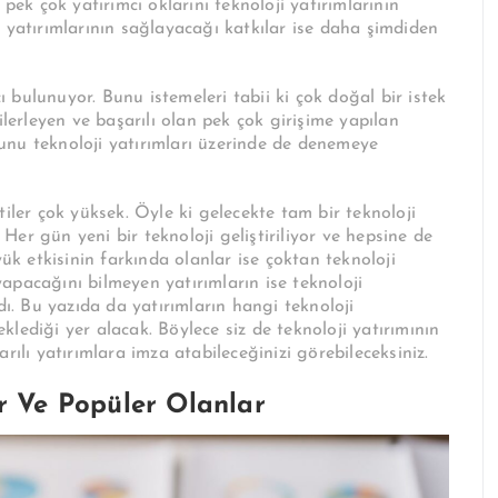
pek çok yatırımcı oklarını teknoloji yatırımlarının
 yatırımlarının sağlayacağı katkılar ise daha şimdiden
bulunuyor. Bunu istemeleri tabii ki çok doğal bir istek
ilerleyen ve başarılı olan pek çok girişime yapılan
 bunu teknoloji yatırımları üzerinde de denemeye
iler çok yüksek. Öyle ki gelecekte tam bir teknoloji
er gün yeni bir teknoloji geliştiriliyor ve hepsine de
yük etkisinin farkında olanlar ise çoktan teknoloji
apacağını bilmeyen yatırımların ise teknoloji
dı. Bu yazıda da yatırımların hangi teknoloji
lediği yer alacak. Böylece siz de teknoloji yatırımının
rılı yatırımlara imza atabileceğinizi görebileceksiniz.
ar Ve Popüler Olanlar