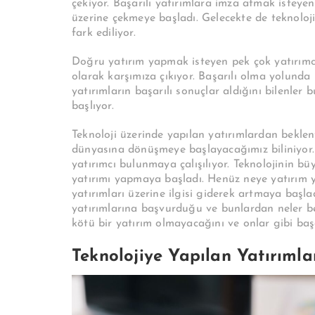
çekiyor. Başarılı yatırımlara imza atmak isteyen 
üzerine çekmeye başladı. Gelecekte de teknoloji
fark ediliyor.
Doğru yatırım yapmak isteyen pek çok yatırımcı 
olarak karşımıza çıkıyor. Başarılı olma yolunda 
yatırımların başarılı sonuçlar aldığını bilenler
başlıyor.
Teknoloji üzerinde yapılan yatırımlardan beklent
dünyasına dönüşmeye başlayacağımız biliniyor. H
yatırımcı bulunmaya çalışılıyor. Teknolojinin bü
yatırımı yapmaya başladı. Henüz neye yatırım y
yatırımları üzerine ilgisi giderek artmaya başla
yatırımlarına başvurduğu ve bunlardan neler bek
kötü bir yatırım olmayacağını ve onlar gibi başa
Teknolojiye Yapılan Yatırıml