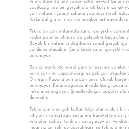
telefonlarında bile yapay zeka mevcut bulunu
yayılacağı ise bir gerçek olarak karşımıza çıkı
yatırımlarını yapay zekaya yapmayı tercih ediyo
farkındalığın artması ile beraber artmaya deva
Teknoloji yatırımlarında sanal gerçeklik yatır
kadar popüler olmasa da gelecekte büyük bir ye
Büyük bir yatırımcı değilseniz sanal gerçekliğ
yardımcı olacaktır. Şimdilerde sanal gerçeklik 
bulunuyor.
Son zamanlarda sanal paralar üzerine yapılan y
para yatırımı yapabileceğiniz pek çok uygulam
Örneğin Papara bunlardan birisi olarak karşım
bulunuyor. Bulunduğunuz ülkede hangi para bir
imkanınız doğuyor. Şimdilerde çok popüler olan 
denebilir.
Teknolojinin en çok kullanıldığı alanlardan biri
kılıçların konuştuğu savunma hareketlerinde şimd
teknoloji dehası tanklar, savaş uçakları ve dron
insansız bir şekilde uçurulması ise teknolojinin