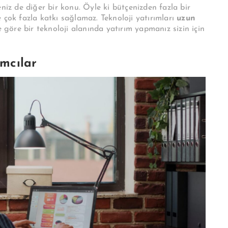
niz de diğer bir konu. Öyle ki bütçenizden fazla bir
 çok fazla katkı sağlamaz. Teknoloji yatırımları
uzun
e göre bir teknoloji alanında yatırım yapmanız sizin için
ımcılar