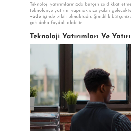
Teknoloji yatırımlarınızda bütçenize dikkat etme
teknolojiye yatırım yapmak size yakın gelecekte
vade
içinde etkili olmaktadır. Şimdilik bütçeniz
çok daha faydalı olabilir.
Teknoloji Yatırımları Ve Yatır