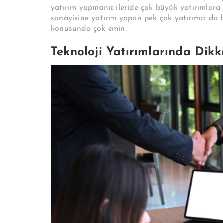
yatırım yapmanız ileride çok büyük yatırımlar
sanayisine yatırım yapan pek çok yatırımcı da 
konusunda çok emin.
Teknoloji Yatırımlarında Dikk