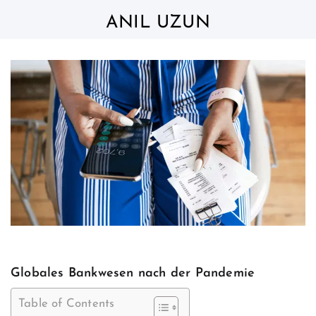
Skip
to
ANIL UZUN
content
Globales Bankwesen nach der Pandemie
Table of Contents