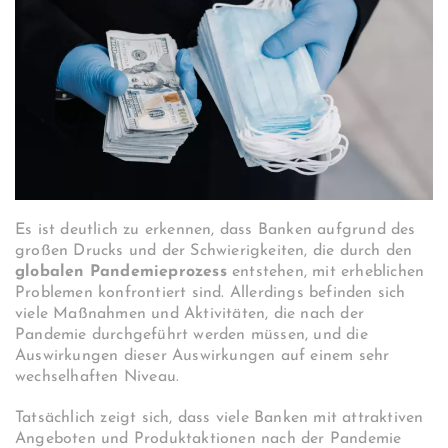
Es ist deutlich zu erkennen, dass Banken aufgrund des
großen Drucks und der Schwierigkeiten, die durch den
globalen
Pandemieprozess
entstehen, mit erheblichen
Problemen konfrontiert sind. Allerdings befinden sich
viele Maßnahmen und Aktivitäten, die nach der
Pandemie durchgeführt werden müssen, und die
Auswirkungen dieser Auswirkungen auf einem sehr
wechselhaften Niveau.
Tatsächlich zeigt sich, dass viele Banken mit attraktiven
Angeboten und Produktaktionen nach der Pandemie