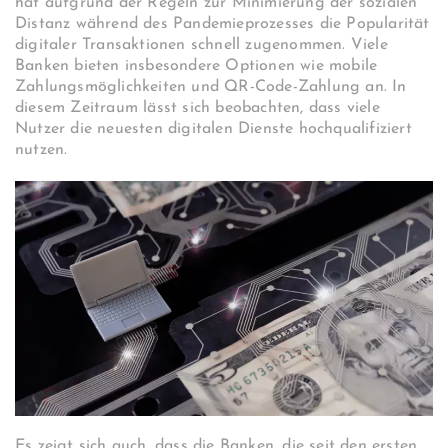
hat aufgrund der Regeln zur Minimierung der sozialen
Distanz während des Pandemieprozesses die Popularität
digitaler Transaktionen schnell zugenommen. Viele
Banken bieten insbesondere Optionen wie mobile
Zahlungsmöglichkeiten und QR-Code-Zahlung an. In
diesem Zeitraum lässt sich beobachten, dass viele
Nutzer die neuesten digitalen Dienste hochqualifiziert
nutzen.
Es zeigt sich auch, dass die Banken, die seit den ersten