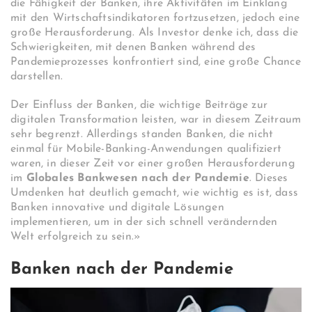
die Fähigkeit der Banken, ihre Aktivitäten im Einklang
mit den Wirtschaftsindikatoren fortzusetzen, jedoch eine
große Herausforderung. Als Investor denke ich, dass die
Schwierigkeiten, mit denen Banken während des
Pandemieprozesses konfrontiert sind, eine große Chance
darstellen.
Der Einfluss der Banken, die wichtige Beiträge zur
digitalen Transformation leisten, war in diesem Zeitraum
sehr begrenzt. Allerdings standen Banken, die nicht
einmal für Mobile-Banking-Anwendungen qualifiziert
waren, in dieser Zeit vor einer großen Herausforderung
im
Globales Bankwesen nach der Pandemie
. Dieses
Umdenken hat deutlich gemacht, wie wichtig es ist, dass
Banken innovative und digitale Lösungen
implementieren, um in der sich schnell verändernden
Welt erfolgreich zu sein.»
Banken nach der Pandemie