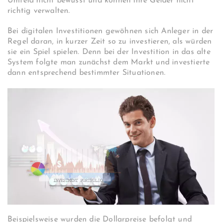
Umfeld nicht bewusst und können ihre Gelder nicht
richtig verwalten.
Bei digitalen Investitionen gewöhnen sich Anleger in der
Regel daran, in kurzer Zeit so zu investieren, als würden
sie ein Spiel spielen. Denn bei der Investition in das alte
System folgte man zunächst dem Markt und investierte
dann entsprechend bestimmter Situationen.
Beispielsweise wurden die Dollarpreise befolgt und