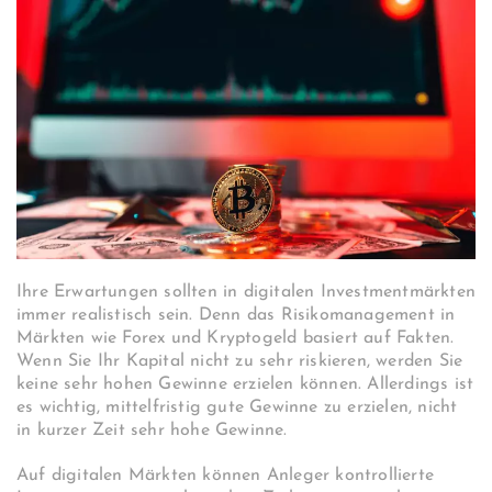
Ihre Erwartungen sollten in digitalen Investmentmärkten
immer realistisch sein. Denn das Risikomanagement in
Märkten wie Forex und Kryptogeld basiert auf Fakten.
Wenn Sie Ihr Kapital nicht zu sehr riskieren, werden Sie
keine sehr hohen Gewinne erzielen können. Allerdings ist
es wichtig, mittelfristig gute Gewinne zu erzielen, nicht
in kurzer Zeit sehr hohe Gewinne.
Auf digitalen Märkten können Anleger kontrollierte