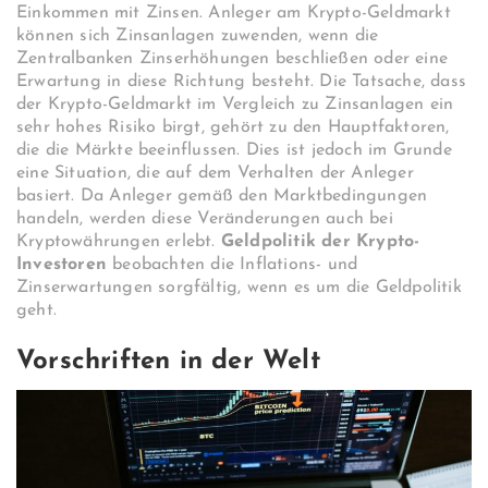
Einkommen mit Zinsen. Anleger am Krypto-Geldmarkt
können sich Zinsanlagen zuwenden, wenn die
Zentralbanken Zinserhöhungen beschließen oder eine
Erwartung in diese Richtung besteht. Die Tatsache, dass
der Krypto-Geldmarkt im Vergleich zu Zinsanlagen ein
sehr hohes Risiko birgt, gehört zu den Hauptfaktoren,
die die Märkte beeinflussen. Dies ist jedoch im Grunde
eine Situation, die auf dem Verhalten der Anleger
basiert. Da Anleger gemäß den Marktbedingungen
handeln, werden diese Veränderungen auch bei
Kryptowährungen erlebt.
Geldpolitik der Krypto-
Investoren
beobachten die Inflations- und
Zinserwartungen sorgfältig, wenn es um die Geldpolitik
geht.
Vorschriften in der Welt