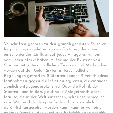
Vorschriften gehören zu den grundlegendsten Faktoren.
Regulierungen gehören zu den Faktoren, die einen
entscheidenden Einfluss auf jedes Anlageinstrument
oder jeden Markt haben. Aufgrund der Existenz von
Staaten mit unterschiedlichen Zwecken und Merkmalen
werden auf den Geldmärkten unterschiedliche
Regelungen getroffen. 2 Staaten können 2 verschiedene
Maßnahmen gegen die Inflation ergreifen, die einander
ziemlich entgegengesetzt sind. Oder die Politik der
Staaten kann in Bezug auf neue Anlagetrends oder
Märkte, die in der Welt entstehen, sehr unterschiedlich
sein. Während der Krypto-Geldmarkt als ziemlich
gefährlich angesehen werden kann, kann er von einem