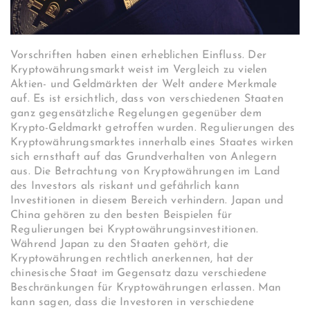
Vorschriften haben einen erheblichen Einfluss. Der
Kryptowährungsmarkt weist im Vergleich zu vielen
Aktien- und Geldmärkten der Welt andere Merkmale
auf. Es ist ersichtlich, dass von verschiedenen Staaten
ganz gegensätzliche Regelungen gegenüber dem
Krypto-Geldmarkt getroffen wurden. Regulierungen des
Kryptowährungsmarktes innerhalb eines Staates wirken
sich ernsthaft auf das Grundverhalten von Anlegern
aus. Die Betrachtung von Kryptowährungen im Land
des Investors als riskant und gefährlich kann
Investitionen in diesem Bereich verhindern. Japan und
China gehören zu den besten Beispielen für
Regulierungen bei Kryptowährungsinvestitionen.
Während Japan zu den Staaten gehört, die
Kryptowährungen rechtlich anerkennen, hat der
chinesische Staat im Gegensatz dazu verschiedene
Beschränkungen für Kryptowährungen erlassen. Man
kann sagen, dass die Investoren in verschiedene