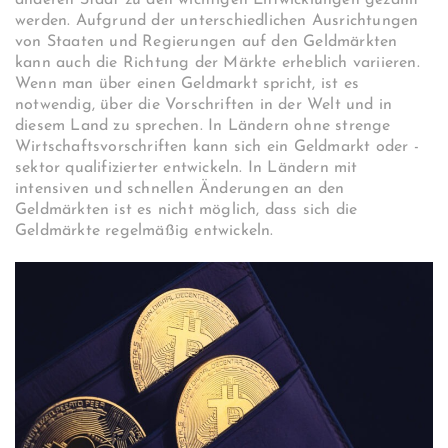
anderen Staat zu den wichtigen Entwicklungen gezählt
werden. Aufgrund der unterschiedlichen Ausrichtungen
von Staaten und Regierungen auf den Geldmärkten
kann auch die Richtung der Märkte erheblich variieren.
Wenn man über einen Geldmarkt spricht, ist es
notwendig, über die Vorschriften in der Welt und in
diesem Land zu sprechen. In Ländern ohne strenge
Wirtschaftsvorschriften kann sich ein Geldmarkt oder -
sektor qualifizierter entwickeln. In Ländern mit
intensiven und schnellen Änderungen an den
Geldmärkten ist es nicht möglich, dass sich die
Geldmärkte regelmäßig entwickeln.