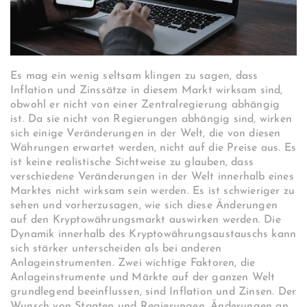
Es mag ein wenig seltsam klingen zu sagen, dass
Inflation und Zinssätze in diesem Markt wirksam sind,
obwohl er nicht von einer Zentralregierung abhängig
ist. Da sie nicht von Regierungen abhängig sind, wirken
sich einige Veränderungen in der Welt, die von diesen
Währungen erwartet werden, nicht auf die Preise aus. Es
ist keine realistische Sichtweise zu glauben, dass
verschiedene Veränderungen in der Welt innerhalb eines
Marktes nicht wirksam sein werden. Es ist schwieriger zu
sehen und vorherzusagen, wie sich diese Änderungen
auf den Kryptowährungsmarkt auswirken werden. Die
Dynamik innerhalb des Kryptowährungsaustauschs kann
sich stärker unterscheiden als bei anderen
Anlageinstrumenten. Zwei wichtige Faktoren, die
Anlageinstrumente und Märkte auf der ganzen Welt
grundlegend beeinflussen, sind Inflation und Zinsen. Der
Wunsch von Staaten und Regierungen, Änderungen an