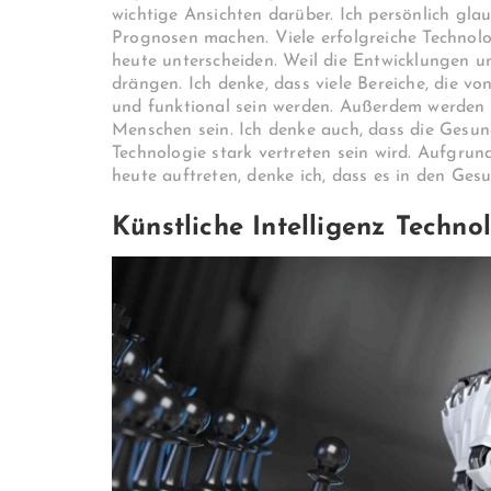
wichtige Ansichten darüber. Ich persönlich gla
Prognosen machen. Viele erfolgreiche Technolo
heute unterscheiden. Weil die Entwicklungen 
drängen. Ich denke, dass viele Bereiche, die v
und funktional sein werden. Außerdem werden 
Menschen sein. Ich denke auch, dass die Gesund
Technologie stark vertreten sein wird. Aufgrun
heute auftreten, denke ich, dass es in den Ge
Künstliche Intelligenz Techno