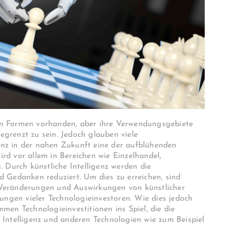
enen Formen vorhanden, aber ihre Verwendungsgebiete
grenzt zu sein. Jedoch glauben viele
genz in der nahen Zukunft eine der aufblühenden
wird vor allem in Bereichen wie Einzelhandel,
 Durch künstliche Intelligenz werden die
 Gedanken reduziert. Um dies zu erreichen, sind
ie Veränderungen und Auswirkungen von künstlicher
ungen vieler Technologieinvestoren. Wie dies jedoch
ommen Technologieinvestitionen ins Spiel, die die
Intelligenz und anderen Technologien wie zum Beispiel