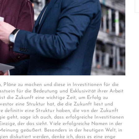
 Pläne zu machen und diese in Investitionen für die
tsein für die Bedeutung und Exklusivität ihrer Arbeit
ist die Zukunft eine wichtige Zeit, um Erfolg zu
vestor eine Struktur hat, die die Zukunft liest und
te definitiv eine Struktur haben, die von der Zukunft
e geht, sage ich auch, dass erfolgreiche Investitionen
Einzige, der das sieht. Viele erfolgreiche Namen in der
 Meinung geäußert. Besonders in der heutigen Welt, in
ien diskutiert werden, denke ich, dass es eine enge