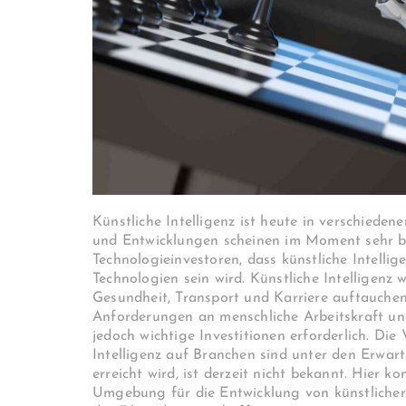
Künstliche Intelligenz ist heute in verschied
und Entwicklungen scheinen im Moment sehr be
Technologieinvestoren, dass künstliche Intelli
Technologien sein wird. Künstliche Intelligenz 
Gesundheit, Transport und Karriere auftauchen.
Anforderungen an menschliche Arbeitskraft und
jedoch wichtige Investitionen erforderlich. D
Intelligenz auf Branchen sind unter den Erwart
erreicht wird, ist derzeit nicht bekannt. Hier k
Umgebung für die Entwicklung von künstlicher 