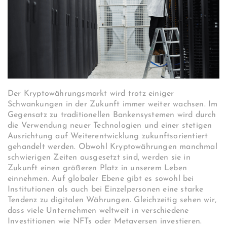
Der Kryptowährungsmarkt wird trotz einiger
Schwankungen in der Zukunft immer weiter wachsen. Im
Gegensatz zu traditionellen Bankensystemen wird durch
die Verwendung neuer Technologien und einer stetigen
Ausrichtung auf Weiterentwicklung zukunftsorientiert
gehandelt werden. Obwohl Kryptowährungen manchmal
schwierigen Zeiten ausgesetzt sind, werden sie in
Zukunft einen größeren Platz in unserem Leben
einnehmen. Auf globaler Ebene gibt es sowohl bei
Institutionen als auch bei Einzelpersonen eine starke
Tendenz zu digitalen Währungen. Gleichzeitig sehen wir,
dass viele Unternehmen weltweit in verschiedene
Investitionen wie NFTs oder Metaversen investieren.