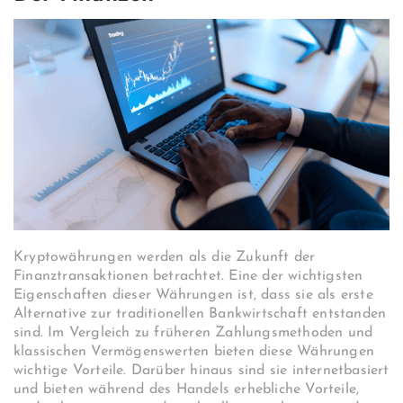
Kryptowährungen werden als die Zukunft der
Finanztransaktionen betrachtet. Eine der wichtigsten
Eigenschaften dieser Währungen ist, dass sie als erste
Alternative zur traditionellen Bankwirtschaft entstanden
sind. Im Vergleich zu früheren Zahlungsmethoden und
klassischen Vermögenswerten bieten diese Währungen
wichtige Vorteile. Darüber hinaus sind sie internetbasiert
und bieten während des Handels erhebliche Vorteile,