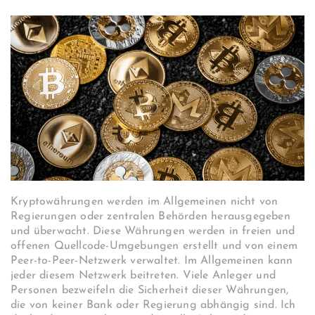
Kryptowährungen werden im Allgemeinen nicht von
Regierungen oder zentralen Behörden herausgegeben
und überwacht. Diese Währungen werden in freien und
offenen Quellcode-Umgebungen erstellt und von einem
Peer-to-Peer-Netzwerk verwaltet. Im Allgemeinen kann
jeder diesem Netzwerk beitreten. Viele Anleger und
Personen bezweifeln die Sicherheit dieser Währungen,
die von keiner Bank oder Regierung abhängig sind. Ich