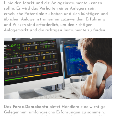
Linie den Markt und die Anlageinstrumente kennen
sollte. Es wird das Verhalten eines Anlegers sein,
erhebliche Potenziale zu haben und sich künftigen und
üblichen Anlageinstrumenten zuzuwenden. Erfahrung
und Wissen sind erforderlich, um den richtigen
Anlagemarkt und die richtigen Instrumente zu finden.
Das
Forex-Demokonto
bietet Händlern eine wichtige
Gelegenheit, umfangreiche Erfahrungen zu sammeln.