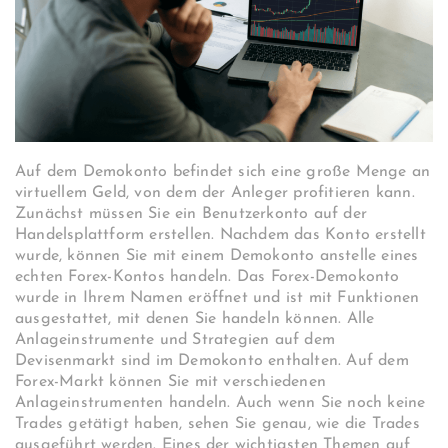
Auf dem Demokonto befindet sich eine große Menge an
virtuellem Geld, von dem der Anleger profitieren kann.
Zunächst müssen Sie ein Benutzerkonto auf der
Handelsplattform erstellen. Nachdem das Konto erstellt
wurde, können Sie mit einem Demokonto anstelle eines
echten Forex-Kontos handeln. Das Forex-Demokonto
wurde in Ihrem Namen eröffnet und ist mit Funktionen
ausgestattet, mit denen Sie handeln können. Alle
Anlageinstrumente und Strategien auf dem
Devisenmarkt sind im Demokonto enthalten. Auf dem
Forex-Markt können Sie mit verschiedenen
Anlageinstrumenten handeln. Auch wenn Sie noch keine
Trades getätigt haben, sehen Sie genau, wie die Trades
ausgeführt werden. Eines der wichtigsten Themen auf