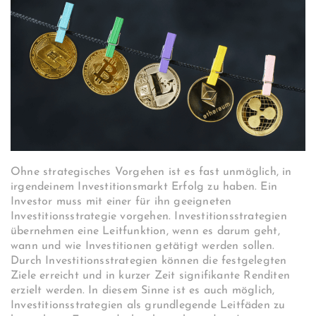
Ohne strategisches Vorgehen ist es fast unmöglich, in
irgendeinem Investitionsmarkt Erfolg zu haben. Ein
Investor muss mit einer für ihn geeigneten
Investitionsstrategie vorgehen. Investitionsstrategien
übernehmen eine Leitfunktion, wenn es darum geht,
wann und wie Investitionen getätigt werden sollen.
Durch Investitionsstrategien können die festgelegten
Ziele erreicht und in kurzer Zeit signifikante Renditen
erzielt werden. In diesem Sinne ist es auch möglich,
Investitionsstrategien als grundlegende Leitfäden zu