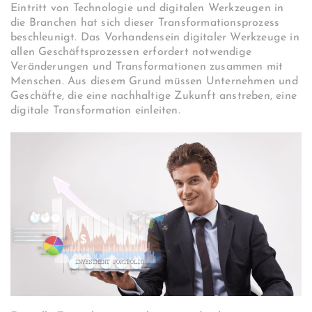
Eintritt von Technologie und digitalen Werkzeugen in
die Branchen hat sich dieser Transformationsprozess
beschleunigt. Das Vorhandensein digitaler Werkzeuge in
allen Geschäftsprozessen erfordert notwendige
Veränderungen und Transformationen zusammen mit
Menschen. Aus diesem Grund müssen Unternehmen und
Geschäfte, die eine nachhaltige Zukunft anstreben, eine
digitale Transformation einleiten.