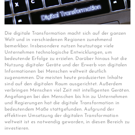
Die digitale Transformation macht sich auf der ganzen
Welt und in verschiedenen Regionen zunehmend
bemerkbar. Insbesondere nutzen heutzutage viele
Unternehmen technologische Entwicklungen, um
bedeutende Erfolge zu erzielen. Darüber hinaus hat die
Nutzung digitaler Geräte und der Erwerb von digitalen
Informationen bei Menschen weltweit deutlich
zugenommen. Die meisten heute produzierten Inhalte
sind auf den digitalen Raum ausgerichtet. Außerdem
verbringen Menschen viel Zeit mit intelligenten Geräten.
Angefangen bei den Menschen bis hin zu Unternehmen
und Regierungen hat die digitale Transformation in
bedeutendem Maße stattgefunden. Aufgrund der
effektiven Umsetzung der digitalen Transformation
weltweit ist es notwendig geworden, in diesen Bereich zu
investieren.