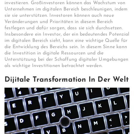
investieren. Großinvestoren können das Wachstum von
Unternehmen im digitalen Bereich beschleunigen, indem
sie sie unterstützen. Investoren können auch neue
Veränderungen und Prioritäten in diesem Bereich
festlegen und dafür sorgen, dass sie sich durchsetzen.
Insbesondere ein Investor, der ein bedeutendes Potenzial
im digitalen Bereich sieht, kann eine wichtige Quelle für
die Entwicklung des Bereichs sein. In diesem Sinne kann
die Investition in digitale Ressourcen und die
Unterstützung bei der Schaffung digitaler Umgebungen
als wichtige Investitionen betrachtet werden.
Dijitale Transformation In Der Welt