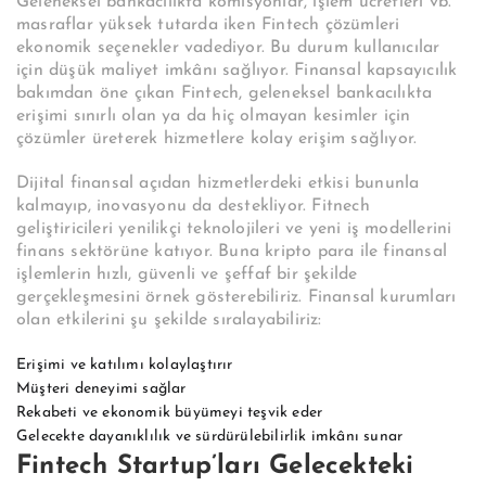
Geleneksel bankacılıkta komisyonlar, işlem ücretleri vb.
masraflar yüksek tutarda iken
Fintech
çözümleri
ekonomik seçenekler vadediyor. Bu durum kullanıcılar
için düşük maliyet imkânı sağlıyor.
Finansal kapsayıcılık
bakımdan öne çıkan Fintech, geleneksel bankacılıkta
erişimi sınırlı olan ya da hiç olmayan kesimler için
çözümler üreterek hizmetlere kolay erişim sağlıyor.
Dijital finansal açıdan hizmetlerdeki etkisi bununla
kalmayıp, inovasyonu da destekliyor. Fitnech
geliştiricileri yenilikçi teknolojileri ve yeni iş modellerini
finans sektörüne katıyor. Buna kripto para ile finansal
işlemlerin hızlı, güvenli ve şeffaf bir şekilde
gerçekleşmesini örnek gösterebiliriz. Finansal kurumları
olan etkilerini şu şekilde sıralayabiliriz:
Erişimi ve katılımı kolaylaştırır
Müşteri deneyimi sağlar
Rekabeti ve ekonomik büyümeyi teşvik eder
Gelecekte dayanıklılık ve sürdürülebilirlik imkânı sunar
Fintech Startup’ları Gelecekteki