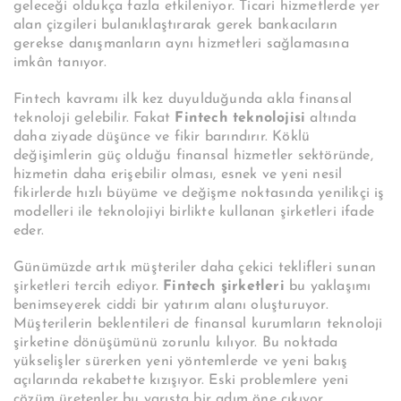
geleceği oldukça fazla etkileniyor. Ticari hizmetlerde yer
alan çizgileri bulanıklaştırarak gerek bankacıların
gerekse danışmanların aynı hizmetleri sağlamasına
imkân tanıyor.
Fintech kavramı ilk kez duyulduğunda akla finansal
teknoloji gelebilir. Fakat
Fintech teknolojisi
altında
daha ziyade düşünce ve fikir barındırır. Köklü
değişimlerin güç olduğu finansal hizmetler sektöründe,
hizmetin daha erişebilir olması, esnek ve yeni nesil
fikirlerde hızlı büyüme ve değişme noktasında yenilikçi iş
modelleri ile teknolojiyi birlikte kullanan şirketleri ifade
eder.
Günümüzde artık müşteriler daha çekici teklifleri sunan
şirketleri tercih ediyor.
Fintech
şirketleri
bu yaklaşımı
benimseyerek ciddi bir yatırım alanı oluşturuyor.
Müşterilerin beklentileri de finansal kurumların teknoloji
şirketine dönüşümünü zorunlu kılıyor. Bu noktada
yükselişler sürerken yeni yöntemlerde ve yeni bakış
açılarında rekabette kızışıyor. Eski problemlere yeni
çözüm üretenler bu yarışta bir adım öne çıkıyor.