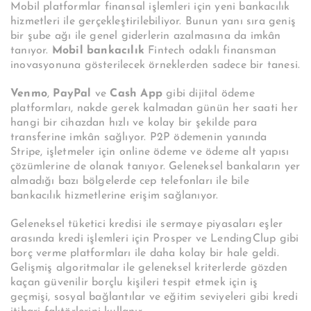
Mobil platformlar finansal işlemleri için yeni bankacılık
hizmetleri ile gerçekleştirilebiliyor. Bunun yanı sıra geniş
bir şube ağı ile genel giderlerin azalmasına da imkân
tanıyor.
Mobil bankacılık
Fintech
odaklı finansman
inovasyonuna gösterilecek örneklerden sadece bir tanesi.
Venmo
,
PayPal
ve
Cash App
gibi dijital ödeme
platformları, nakde gerek kalmadan günün her saati her
hangi bir cihazdan hızlı ve kolay bir şekilde para
transferine imkân sağlıyor. P2P ödemenin yanında
Stripe, işletmeler için online ödeme ve ödeme alt yapısı
çözümlerine de olanak tanıyor. Geleneksel bankaların yer
almadığı bazı bölgelerde cep telefonları ile bile
bankacılık hizmetlerine erişim sağlanıyor.
Geleneksel tüketici kredisi ile sermaye piyasaları eşler
arasında kredi işlemleri için Prosper ve LendingClup gibi
borç verme platformları ile daha kolay bir hale geldi.
Gelişmiş algoritmalar ile geleneksel kriterlerde gözden
kaçan güvenilir borçlu kişileri tespit etmek için iş
geçmişi, sosyal bağlantılar ve eğitim seviyeleri gibi kredi