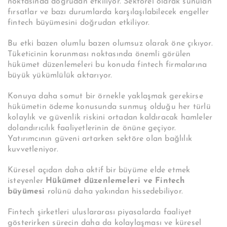
noktasında doğrudan etkiliyor. Sektörel olarak sunulan
fırsatlar ve bazı durumlarda karşılaşılabilecek engeller
fintech büyümesini doğrudan etkiliyor.
Bu etki bazen olumlu bazen olumsuz olarak öne çıkıyor.
Tüketicinin korunması noktasında önemli görülen
hükümet düzenlemeleri bu konuda fintech firmalarına
büyük yükümlülük aktarıyor.
Konuya daha somut bir örnekle yaklaşmak gerekirse
hükümetin ödeme konusunda sunmuş olduğu her türlü
kolaylık ve güvenlik riskini ortadan kaldıracak hamleler
dolandırıcılık faaliyetlerinin de önüne geçiyor.
Yatırımcının güveni artarken sektöre olan bağlılık
kuvvetleniyor.
Küresel açıdan daha aktif bir büyüme elde etmek
isteyenler
Hükümet düzenlemeleri ve Fintech
büyümesi
rolünü daha yakından hissedebiliyor.
Fintech şirketleri uluslararası piyasalarda faaliyet
gösterirken sürecin daha da kolaylaşması ve küresel