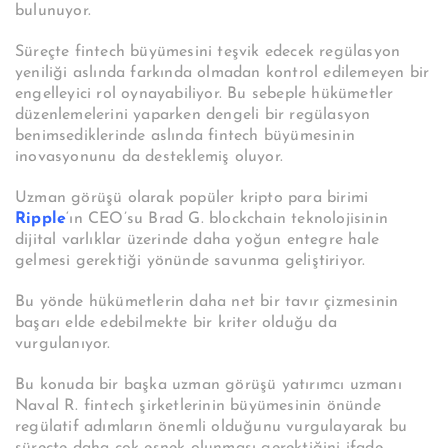
bulunuyor.
Süreçte fintech büyümesini teşvik edecek regülasyon
yeniliği aslında farkında olmadan kontrol edilemeyen bir
engelleyici rol oynayabiliyor. Bu sebeple hükümetler
düzenlemelerini yaparken dengeli bir regülasyon
benimsediklerinde aslında fintech büyümesinin
inovasyonunu da desteklemiş oluyor.
Uzman görüşü olarak popüler kripto para birimi
Ripple
‘ın CEO’su Brad G. blockchain teknolojisinin
dijital varlıklar üzerinde daha yoğun entegre hale
gelmesi gerektiği yönünde savunma geliştiriyor.
Bu yönde hükümetlerin daha net bir tavır çizmesinin
başarı elde edebilmekte bir kriter olduğu da
vurgulanıyor.
Bu konuda bir başka uzman görüşü yatırımcı uzmanı
Naval R. fintech şirketlerinin büyümesinin önünde
regülatif adımların önemli olduğunu vurgulayarak bu
süreçte daha çok esnek olunması gerektiğini ifade