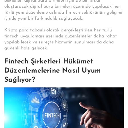
beklenen dijital para birimleri için de bir fırsat
oluşturacak dijital para birimleri üzerinde yapılacak her
türlü yeni düzenleme aslında fintech sektörünün gelişimi
içinde yeni bir farkındalık sağlayacak.
Kripto para tabanlı olarak gerçekleştirilen her türlü
fintech uygulaması üzerinde düzenlemeler daha rahat
yapılabilecek ve süreçte hizmetin sunulması da daha
güvenli hale gelecek.
Fintech Şirketleri Hükümet
Düzenlemelerine Nasıl Uyum
Sağlıyor?