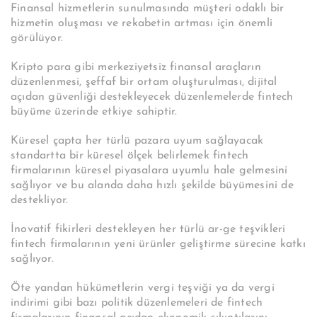
Finansal hizmetlerin sunulmasında müşteri odaklı bir
hizmetin oluşması ve rekabetin artması için önemli
görülüyor.
Kripto para gibi merkeziyetsiz finansal araçların
düzenlenmesi, şeffaf bir ortam oluşturulması, dijital
açıdan güvenliği destekleyecek düzenlemelerde fintech
büyüme üzerinde etkiye sahiptir.
Küresel çapta her türlü pazara uyum sağlayacak
standartta bir küresel ölçek belirlemek fintech
firmalarının küresel piyasalara uyumlu hale gelmesini
sağlıyor ve bu alanda daha hızlı şekilde büyümesini de
destekliyor.
İnovatif fikirleri destekleyen her türlü ar-ge teşvikleri
fintech firmalarının yeni ürünler geliştirme sürecine katkı
sağlıyor.
Öte yandan hükümetlerin vergi teşviği ya da vergi
indirimi gibi bazı politik düzenlemeleri de fintech