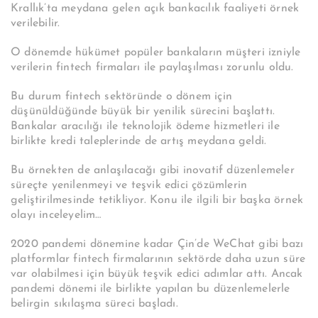
Krallık’ta meydana gelen açık bankacılık faaliyeti örnek
verilebilir.
O dönemde hükümet popüler bankaların müşteri izniyle
verilerin fintech firmaları ile paylaşılması zorunlu oldu.
Bu durum fintech sektöründe o dönem için
düşünüldüğünde büyük bir yenilik sürecini başlattı.
Bankalar aracılığı ile teknolojik ödeme hizmetleri ile
birlikte kredi taleplerinde de artış meydana geldi.
Bu örnekten de anlaşılacağı gibi inovatif düzenlemeler
süreçte yenilenmeyi ve teşvik edici çözümlerin
geliştirilmesinde tetikliyor. Konu ile ilgili bir başka örnek
olayı inceleyelim…
2020 pandemi dönemine kadar Çin’de WeChat gibi bazı
platformlar fintech firmalarının sektörde daha uzun süre
var olabilmesi için büyük teşvik edici adımlar attı. Ancak
pandemi dönemi ile birlikte yapılan bu düzenlemelerle
belirgin sıkılaşma süreci başladı.