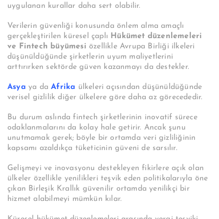
uygulanan kurallar daha sert olabilir.
Verilerin güvenliği konusunda önlem alma amaçlı
gerçekleştirilen küresel çaplı
Hükümet düzenlemeleri
ve Fintech büyümesi
özellikle Avrupa Birliği ilkeleri
düşünüldüğünde şirketlerin uyum maliyetlerini
arttırırken sektörde güven kazanmayı da destekler.
Asya
ya da
Afrika
ülkeleri açısından düşünüldüğünde
verisel gizlilik diğer ülkelere göre daha az görecededir.
Bu durum aslında fintech şirketlerinin inovatif sürece
odaklanmalarını da kolay hale getirir. Ancak şunu
unutmamak gerek; böyle bir ortamda veri gizliliğinin
kapsamı azaldıkça tüketicinin güveni de sarsılır.
Gelişmeyi ve inovasyonu destekleyen fikirlere açık olan
ülkeler özellikle yenilikleri teşvik eden politikalarıyla öne
çıkan Birleşik Krallık güvenilir ortamda yenilikçi bir
hizmet alabilmeyi mümkün kılar.
Küresel hükümet düzenlemeleri arasında vergi teşviki