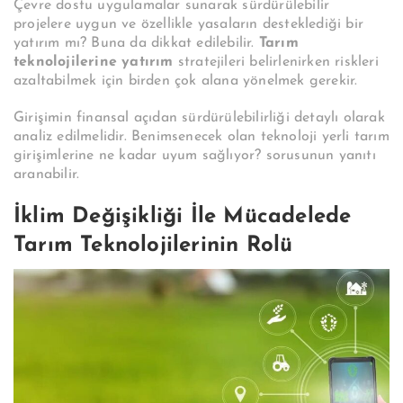
Çevre dostu uygulamalar sunarak sürdürülebilir
projelere uygun ve özellikle yasaların desteklediği bir
yatırım mı? Buna da dikkat edilebilir.
Tarım
teknolojilerine yatırım
stratejileri belirlenirken riskleri
azaltabilmek için birden çok alana yönelmek gerekir.
Girişimin finansal açıdan sürdürülebilirliği detaylı olarak
analiz edilmelidir. Benimsenecek olan teknoloji yerli tarım
girişimlerine ne kadar uyum sağlıyor? sorusunun yanıtı
aranabilir.
İklim Değişikliği İle Mücadelede
Tarım Teknolojilerinin Rolü