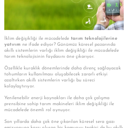
İklim değişikliği ile mücadelede
tarım teknolojilerine
yatırım
ne ifade ediyor? Günümüz küresel pazarında
akıllı sistemlerin varlığı iklim değişikliği ile mücadelede
tarım teknolojisinin faydasını öne çıkarıyor.
Özellikle kuraklık dönemlerinde daha direnç sağlayacak
tohumların kullanılması oluşabilecek zararlı etkiyi
azaltırken akıllı sistemlerin varlığı bu süreci
kolaylaştırıyor.
Yenilenebilir enerji kaynakları ile daha çok çalışma
prensibine sahip tarım makineleri iklim değişikliği ile
mücadelede önemli rol oynuyor.
Son yıllarda daha çok öne çıkarılan küresel sera gazı
emisyonuna karşı oluşan bir kamuoyu tepkisi de bu akıllı