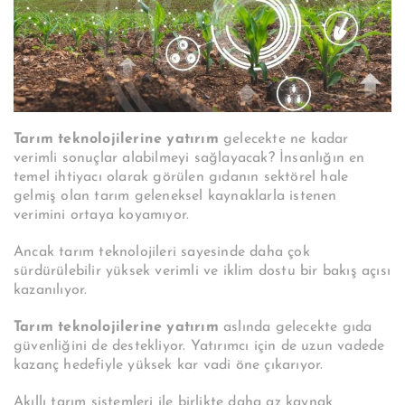
Tarım teknolojilerine yatırım
gelecekte ne kadar
verimli sonuçlar alabilmeyi sağlayacak? İnsanlığın en
temel ihtiyacı olarak görülen gıdanın sektörel hale
gelmiş olan tarım geleneksel kaynaklarla istenen
verimini ortaya koyamıyor.
Ancak tarım teknolojileri sayesinde daha çok
sürdürülebilir yüksek verimli ve iklim dostu bir bakış açısı
kazanılıyor.
Tarım teknolojilerine yatırım
aslında gelecekte gıda
güvenliğini de destekliyor. Yatırımcı için de uzun vadede
kazanç hedefiyle yüksek kar vadi öne çıkarıyor.
Akıllı tarım sistemleri ile birlikte daha az kaynak