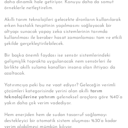
daha dinamik hale getiriyor. Konuyu daha da somut
örneklerle netleştirelim.
Akıllı tarım teknolojileri gelecekte dronların kullanılarak
erken hastalık tespitinin yapılmasını sağlayacak bir
altyapı sunacak yapay zeka sistemlerinin tarımda
kullanılması ile beraber hasat zamanlaması tam ve etkili
şekilde gerçekleştirilebilecek.
Bir başka önemli faydası ise sensör sistemlerindeki
gelişmişlik toprakta uygulanacak nem sensörleri ile
birlikte akıllı sulama kanalları insana olan ihtiyacı da
azaltacak.
Yatırımcıya peki bu ne vaat ediyor? Geleceğin verimli
çözümleri kategorisinde yerini alan akıllı
tarım
teknolojilerine yatırım
geleneksel araçlara göre %40’a
yakın daha çok verim vadediyor.
Hem enerjiden hem de sudan tasarruf sağlamayı
destekleyici bir otomatik sistem oluşması %30’a kadar
verim alabilmeyi mümkün kılıyor.