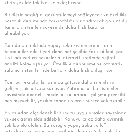
etkin şekilde takibini kolaylaştırıyor.
Bitkilerin sağlığını görüntülemeyi sağlayacak ve özellikle
hastalık durumunda farkındalığı hızlandıracak görüntülü
tanıma sistemleri sayesinde daha hızlı kararlar
alınabiliyor.
Tam da bu noktada yapay zeka sistemlerinin tarım
teknolojilerindeki yeri daha net şekilde fark edilebiliyor.
LoT adı verilen nesnelerin interneti üretimde vejital
analizi kolaylaştırıyor. Özellikle gübreleme ve otomatik
sulama sistemlerinde bu fark daha hızlı anlaşılıyor.
Tüm bu teknolojiler aslında çiftçiye daha sitemli ve
gelişmiş bir altyapı sunuyor. Yatırımcılar bu sistemler
sayesinde abonelik modelini kullanarak çalışma prensibi
benimseyebilir, yazılım tabanlı olarak sürece yaklaşabilir.
En azından ölçeklenebilir tüm bu uygulamalar sayesinde
yüksek getiri elde edilebilir. Konuyu biraz daha ayrıntılı
şekilde ele alalım. Bu süreçte yapay zeka ve loT
ortaklaşa entegrasyonu verilerin daha sağlıklı şekilde