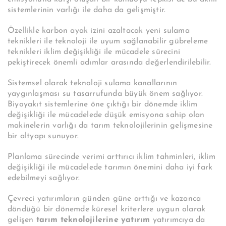
sistemlerinin varlığı ile daha da gelişmiştir.
Özellikle karbon ayak izini azaltacak yeni sulama
teknikleri ile teknoloji ile uyum sağlanabilir gübreleme
teknikleri iklim değişikliği ile mücadele sürecini
pekiştirecek önemli adımlar arasında değerlendirilebilir.
Sistemsel olarak teknoloji sulama kanallarının
yaygınlaşması su tasarrufunda büyük önem sağlıyor.
Biyoyakıt sistemlerine öne çıktığı bir dönemde iklim
değişikliği ile mücadelede düşük emisyona sahip olan
makinelerin varlığı da tarım teknolojilerinin gelişmesine
bir altyapı sunuyor.
Planlama sürecinde verimi arttırıcı iklim tahminleri, iklim
değişikliği ile mücadelede tarımın önemini daha iyi fark
edebilmeyi sağlıyor.
Çevreci yatırımların günden güne arttığı ve kazanca
döndüğü bir dönemde küresel kriterlere uygun olarak
gelişen
tarım teknolojilerine yatırım
yatırımcıya da