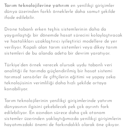
Tarım teknolojilerine yatırım
en yenilikçi girişimler
dünya üzerinden farklı örneklerle daha somut şekilde
ifade edilebilir.
Drone tabanlı erken teşhis sistemlerinin daha da
yaygınlaştığı bir dönemde hasat sürecini kolaylaştıracak
ve hastalıkları uzaklaştırıcı iyileştirici modellere de yer
veriliyor. Kapalı alan tarım sistemleri veya dikey tarım
sistemleri de bu alanda adeta bir devrim yaratıyor.
Türkiye’den örnek verecek olursak uydu tabanlı veri
analitiği ile tarımda güçlendirilmiş bir hasat sistemi
tarımsal sensörler ile çiftçilerin eğitimi ve yapay zeka
teknolojisinin verimliliği daha hızlı şekilde ortaya
konabiliyor.
Tarım teknolojilerinin yenilikçi girişimlerinde yatırım
dünyasının ilgisini çekebilecek pek çok ayrıntı fark
edilebiliyor. En azından sürece daha çok otonom
sistemler üzerinden yaklaştığımızda yenilikçi girişimlerin
hayatımızdaki önemi de farkındalıklı olarak öne çıkıyor.