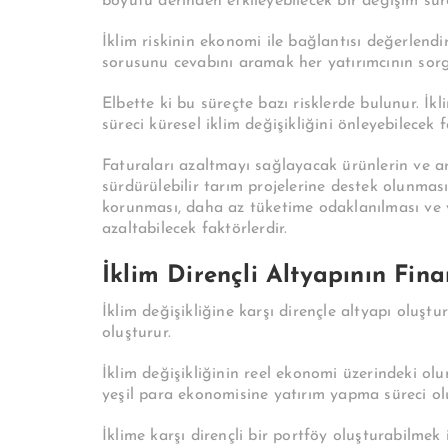
boyutu derinden etkileyebilecek bir değişim süre
İ
klim riskinin ekonomi ile bağlantısı değerlendiri
sorusunu cevabını aramak her yatırımcının sor
Elbette ki bu süreçte bazı risklerde bulunur. İkl
süreci küresel iklim değişikliğini önleyebilecek fa
Faturaları azaltmayı sağlayacak ürünlerin ve a
sürdürülebilir tarım projelerine destek olunması,
korunması, daha az tüketime odaklanılması ve ya
azaltabilecek faktörlerdir.
İklim Dirençli Altyapının Fin
İklim değişikliğine karşı dirençle altyapı oluşt
oluşturur.
İklim değişikliğinin reel ekonomi üzerindeki ol
yeşil para ekonomisine yatırım yapma süreci olu
İklime karşı dirençli bir portföy oluşturabilmek 