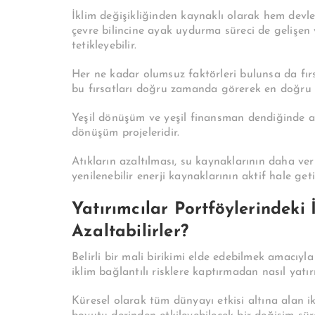
İklim değişikliğinden kaynaklı olarak hem devl
çevre bilincine ayak uydurma süreci de gelişen 
tetikleyebilir.
Her ne kadar olumsuz faktörleri bulunsa da fırs
bu fırsatları doğru zamanda görerek en doğru 
Yeşil dönüşüm ve yeşil finansman dendiğinde ak
dönüşüm projeleridir.
Atıkların azaltılması, su kaynaklarının daha veri
yenilenebilir enerji kaynaklarının aktif hale getir
Yatırımcılar Portföylerindeki 
Azaltabilirler?
Belirli bir mali birikimi elde edebilmek amacıyl
iklim bağlantılı risklere kaptırmadan nasıl yatır
Küresel olarak tüm dünyayı etkisi altına alan i