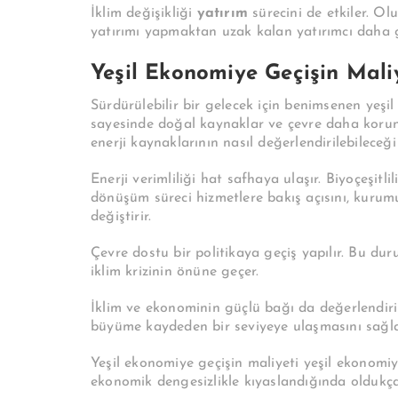
İklim değişikliği
yatırım
sürecini de etkiler. Ol
yatırımı yapmaktan uzak kalan yatırımcı daha ga
Yeşil Ekonomiye Geçişin Maliy
Sürdürülebilir bir gelecek için benimsenen yeşil
sayesinde doğal kaynaklar ve çevre daha korunak
enerji kaynaklarının nasıl değerlendirilebileceği f
Enerji verimliliği hat safhaya ulaşır. Biyoçeşitli
dönüşüm süreci hizmetlere bakış açısını, kurum
değiştirir.
Çevre dostu bir politikaya geçiş yapılır. Bu du
iklim krizinin önüne geçer.
İklim ve ekonominin güçlü bağı da değerlendir
büyüme kaydeden bir seviyeye ulaşmasını sağla
Yeşil ekonomiye geçişin maliyeti yeşil ekonomi
ekonomik dengesizlikle kıyaslandığında oldukça