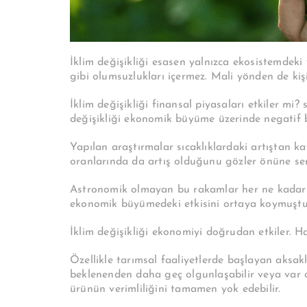
İklim değişikliği esasen yalnızca ekosistemdeki
gibi olumsuzlukları içermez. Mali yönden de kişi
İklim değişikliği finansal piyasaları etkiler mi? s
değişikliği ekonomik büyüme üzerinde negatif bir
Yapılan araştırmalar sıcaklıklardaki artıştan k
oranlarında da artış olduğunu gözler önüne ser
Astronomik olmayan bu rakamlar her ne kadar u
ekonomik büyümedeki etkisini ortaya koymuştu
İklim değişikliği ekonomiyi doğrudan etkiler. H
Özellikle tarımsal faaliyetlerde başlayan aksakl
beklenenden daha geç olgunlaşabilir veya var ola
ürünün verimliliğini tamamen yok edebilir.