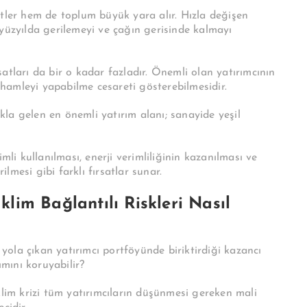
etler hem de toplum büyük yara alır. Hızla değişen
yüzyılda gerilemeyi ve çağın gerisinde kalmayı
atları da bir o kadar fazladır. Önemli olan yatırımcının
hamleyi yapabilme cesareti gösterebilmesidir.
la gelen en önemli yatırım alanı; sanayide yeşil
mli kullanılması, enerji verimliliğinin kazanılması ve
ilmesi gibi farklı fırsatlar sunar.
İklim Bağlantılı Riskleri Nasıl
a yola çıkan yatırımcı portföyünde biriktirdiği kazancı
ımını koruyabilir?
klim krizi tüm yatırımcıların düşünmesi gereken mali