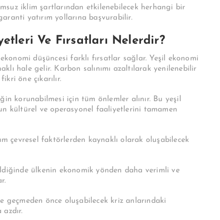
umsuz iklim şartlarından etkilenebilecek herhangi bir
ranti yatırım yollarına başvurabilir.
etleri Ve Fırsatları Nelerdir?
 ekonomi düşüncesi farklı fırsatlar sağlar. Yeşil ekonomi
lı hale gelir. Karbon salınımı azaltılarak yenilenebilir
ikri öne çıkarılır.
liğin korunabilmesi için tüm önlemler alınır. Bu yeşil
un kültürel ve operasyonel faaliyetlerini tamamen
rum çevresel faktörlerden kaynaklı olarak oluşabilecek
ildiğinde ülkenin ekonomik yönden daha verimli ve
r.
ye geçmeden önce oluşabilecek kriz anlarındaki
 azdır.