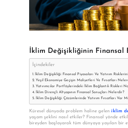
İklim Değişikliğinin Finansal 
İçindekiler
İklim Değişikliği Finansal Piyasaları Ve Yatırım Risklerin
Yeşil Ekonomiye Geçişin Maliyetleri Ve Fırsatları Neler
Yatırımcılar Portföylerindeki İklim Bağlantılı Riskleri Na
İklim Dirençli Altyapının Finansal Sonuçları Nelerdir?
İklim Değişikliği Çözümlerinde Yatırım Fırsatları Var M
Küresel dünyada problem haline gelen
iklim d
yaşam şeklini nasıl etkiler? Finansal yönde etki
bireyden başlayarak tüm dünyaya yayılan bir et