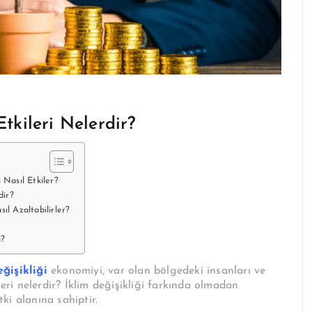
Etkileri Nelerdir?
i Nasıl Etkiler?
dir?
sıl Azaltabilirler?
ı?
eğişikliği
ekonomiyi, var olan bölgedeki insanları ve
leri nelerdir? İklim değişikliği farkında olmadan
ki alanına sahiptir.