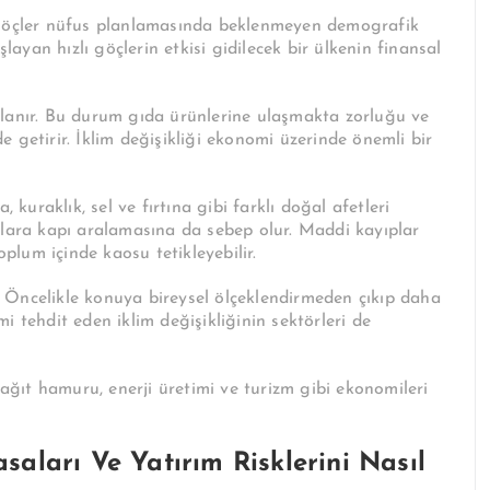
göçler nüfus planlamasında beklenmeyen demografik
şlayan hızlı göçlerin etkisi gidilecek bir ülkenin finansal
şlanır. Bu durum gıda ürünlerine ulaşmakta zorluğu ve
 getirir. İklim değişikliği ekonomi üzerinde önemli bir
 kuraklık, sel ve fırtına gibi farklı doğal afetleri
plara kapı aralamasına da sebep olur. Maddi kayıplar
oplum içinde kaosu tetikleyebilir.
r? Öncelikle konuya bireysel ölçeklendirmeden çıkıp daha
i tehdit eden iklim değişikliğinin sektörleri de
kağıt hamuru, enerji üretimi ve turizm gibi ekonomileri
asaları Ve Yatırım Risklerini Nasıl