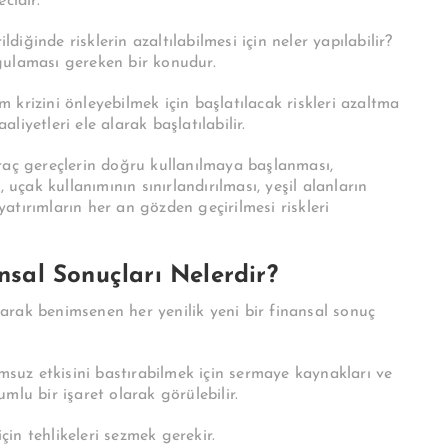
cidir.
ldiğinde risklerin azaltılabilmesi için neler yapılabilir?
gulaması gereken bir konudur.
im krizini önleyebilmek için başlatılacak riskleri azaltma
aliyetleri ele alarak başlatılabilir.
raç gereçlerin doğru kullanılmaya başlanması,
 uçak kullanımının sınırlandırılması, yeşil alanların
tırımların her an gözden geçirilmesi riskleri
ansal Sonuçları Nelerdir?
urarak benimsenen her yenilik yeni bir finansal sonuç
umsuz etkisini bastırabilmek için sermaye kaynakları ve
mlu bir işaret olarak görülebilir.
için tehlikeleri sezmek gerekir.