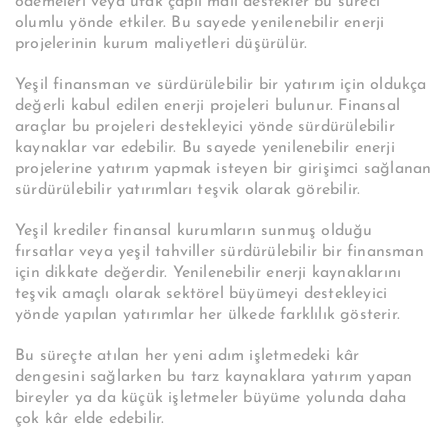
ödemeleri veya ufak çaplı mali destekler bu süreci
olumlu yönde etkiler. Bu sayede yenilenebilir enerji
projelerinin kurum maliyetleri düşürülür.
Yeşil finansman ve sürdürülebilir bir yatırım için oldukça
değerli kabul edilen enerji projeleri bulunur. Finansal
araçlar bu projeleri destekleyici yönde sürdürülebilir
kaynaklar var edebilir. Bu sayede yenilenebilir enerji
projelerine yatırım yapmak isteyen bir girişimci sağlanan
sürdürülebilir yatırımları teşvik olarak görebilir.
Yeşil krediler finansal kurumların sunmuş olduğu
fırsatlar veya yeşil tahviller sürdürülebilir bir finansman
için dikkate değerdir. Yenilenebilir enerji kaynaklarını
teşvik amaçlı olarak sektörel büyümeyi destekleyici
yönde yapılan yatırımlar her ülkede farklılık gösterir.
Bu süreçte atılan her yeni adım işletmedeki kâr
dengesini sağlarken bu tarz kaynaklara yatırım yapan
bireyler ya da küçük işletmeler büyüme yolunda daha
çok kâr elde edebilir.