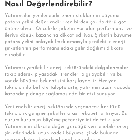
Nasıl Değerlendirebilir?
Yatırımcılar yenilenebilir enerji stoklarının büyüme
potansiyelini değerlendirirken birden çok faktörü göz
önüne alıyor. Öncelikle şirketin var olan performansı ve
ileriye dönük kazancına dikkat ediliyor. Şirketin büyüme
potansiyelini anlayabilmek amacıyla yenilebilir enerji
şirketlerinin performansındaki gelir dağılımı dikkate
alınabilir.
Yatırımcı yenilebilir enerji sektöründeki dalgalanmaları
takip ederek piyasadaki trendleri algılayabilir ve bu
yönde büyüme beklentisini karşılayabilir. Her yeni
teknoloji ile birlikte talepte artış yatırımın uzun vadede
kazandırıp denge sağlamasında bir etki sunuyor.
Yenilenebilir enerji sektöründe yaşanacak her türlü
teknolojik gelişme şirketler arası rekabeti artırıyor. Bu
durum kurumun büyüme potansiyelini de tetikliyor.
Yatırımcının dikkate değer gördüğü yenilenebilir enerji
şirketlerindeki uzun vadeli büyüme içinde bulunan
çevreyi doğru değerlendirerek anlaşılabilir.