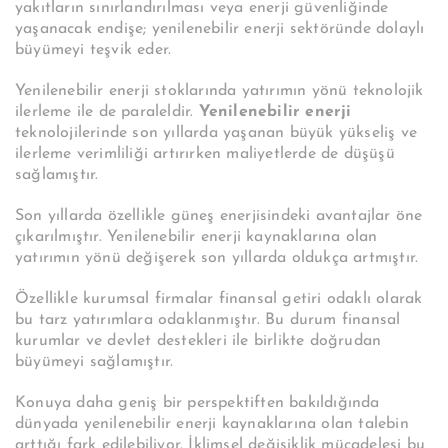
yakıtların sınırlandırılması veya enerji güvenliğinde
yaşanacak endişe; yenilenebilir enerji sektöründe dolaylı
büyümeyi teşvik eder.
Yenilenebilir enerji stoklarında yatırımın yönü teknolojik
ilerleme ile de paraleldir.
Yenilenebilir enerji
teknolojilerinde son yıllarda yaşanan büyük yükseliş ve
ilerleme verimliliği artırırken maliyetlerde de düşüşü
sağlamıştır.
Son yıllarda özellikle güneş enerjisindeki avantajlar öne
çıkarılmıştır. Yenilenebilir enerji kaynaklarına olan
yatırımın yönü değişerek son yıllarda oldukça artmıştır.
Özellikle kurumsal firmalar finansal getiri odaklı olarak
bu tarz yatırımlara odaklanmıştır. Bu durum finansal
kurumlar ve devlet destekleri ile birlikte doğrudan
büyümeyi sağlamıştır.
Konuya daha geniş bir perspektiften bakıldığında
dünyada yenilenebilir enerji kaynaklarına olan talebin
arttığı fark edilebiliyor. İklimsel değişiklik mücadelesi bu