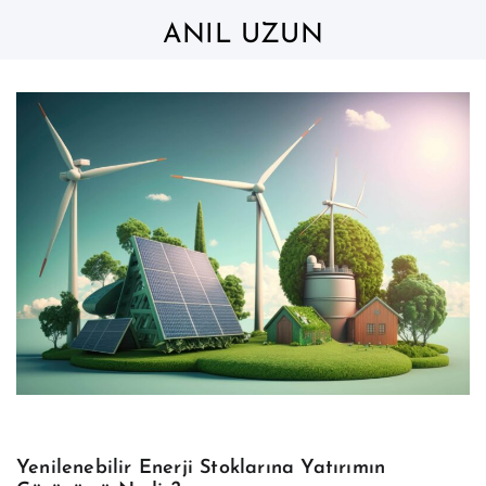
Skip
to
ANIL UZUN
content
Yenilenebilir Enerji Stoklarına Yatırımın