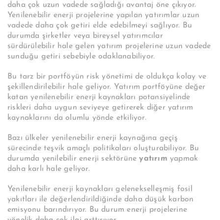
daha çok uzun vadede sağladığı avantaj öne çıkıyor.
Yenilenebilir enerji projelerine yapılan yatırımlar uzun
vadede daha çok getiri elde edebilmeyi sağlıyor. Bu
durumda şirketler veya bireysel yatırımcılar
sürdürülebilir hale gelen yatırım projelerine uzun vadede
sunduğu getiri sebebiyle odaklanabiliyor.
Bu tarz bir portföyün risk yönetimi de oldukça kolay ve
şekillendirilebilir hale geliyor. Yatırım portföyüne değer
katan yenilenebilir enerji kaynakları potansiyelinde
riskleri daha uygun seviyeye getirerek diğer yatırım
kaynaklarını da olumlu yönde etkiliyor.
Bazı ülkeler yenilenebilir enerji kaynağına geçiş
sürecinde teşvik amaçlı politikaları oluşturabiliyor. Bu
durumda yenilebilir enerji sektörüne
yatırım
yapmak
daha karlı hale geliyor.
Yenilenebilir enerji kaynakları gelenekselleşmiş fosil
yakıtları ile değerlendirildiğinde daha düşük karbon
emisyonu barındırıyor. Bu durum enerji projelerine
yönelik daha çok ilgi arttırıyor.