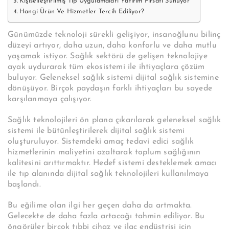
Kişiselleştirilmiş Tıp Uygulamaları Yatırım Fırsatı Sunuyor
Hangi Ürün Ve Hizmetler Tercih Ediliyor?
Günümüzde teknoloji sürekli gelişiyor, insanoğlunu bilinç
düzeyi artıyor, daha uzun, daha konforlu ve daha mutlu
yaşamak istiyor. Sağlık sektörü de gelişen teknolojiye
ayak uydurarak tüm ekosistemi ile ihtiyaçlara çözüm
buluyor. Geleneksel sağlık sistemi dijital sağlık sistemine
dönüşüyor. Birçok paydaşın farklı ihtiyaçları bu sayede
karşılanmaya çalışıyor.
Sağlık teknolojileri ön plana çıkarılarak geleneksel sağlık
sistemi ile bütünleştirilerek dijital sağlık sistemi
oluşturuluyor. Sistemdeki amaç tedavi edici sağlık
hizmetlerinin maliyetini azaltarak toplum sağlığının
kalitesini arıttırmaktır. Hedef sistemi desteklemek amacı
ile tıp alanında dijital sağlık teknolojileri kullanılmaya
başlandı.
Bu eğilime olan ilgi her geçen daha da artmakta.
Gelecekte de daha fazla artacağı tahmin ediliyor. Bu
öngörüler birçok tıbbi cihaz ve ilaç endüstrisi için