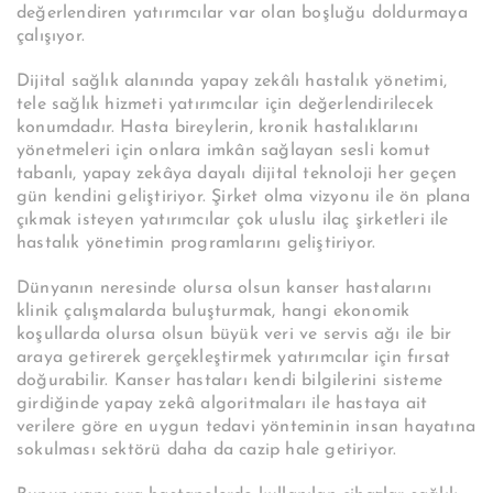
değerlendiren yatırımcılar var olan boşluğu doldurmaya
çalışıyor.
Dijital sağlık alanında yapay zekâlı hastalık yönetimi,
tele sağlık hizmeti yatırımcılar için değerlendirilecek
konumdadır. Hasta bireylerin, kronik hastalıklarını
yönetmeleri için onlara imkân sağlayan sesli komut
tabanlı, yapay zekâya dayalı dijital teknoloji her geçen
gün kendini geliştiriyor. Şirket olma vizyonu ile ön plana
çıkmak isteyen yatırımcılar çok uluslu ilaç şirketleri ile
hastalık yönetimin programlarını geliştiriyor.
Dünyanın neresinde olursa olsun kanser hastalarını
klinik çalışmalarda buluşturmak, hangi ekonomik
koşullarda olursa olsun büyük veri ve servis ağı ile bir
araya getirerek gerçekleştirmek yatırımcılar için fırsat
doğurabilir. Kanser hastaları kendi bilgilerini sisteme
girdiğinde yapay zekâ algoritmaları ile hastaya ait
verilere göre en uygun tedavi yönteminin insan hayatına
sokulması sektörü daha da cazip hale getiriyor.