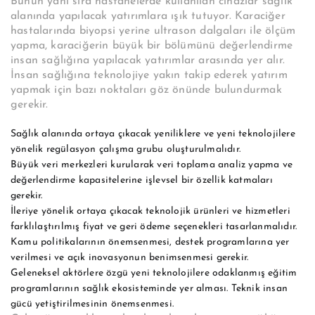
Bunun yanı sıra hastanelerde kullanılan cihazlar sağlık
alanında yapılacak yatırımlara ışık tutuyor. Karaciğer
hastalarında biyopsi yerine ultrason dalgaları ile ölçüm
yapma, karaciğerin büyük bir bölümünü değerlendirme
insan sağlığına yapılacak yatırımlar arasında yer alır.
İnsan sağlığına teknolojiye yakın takip ederek yatırım
yapmak için bazı noktaları göz önünde bulundurmak
gerekir.
Sağlık alanında ortaya çıkacak yeniliklere ve yeni teknolojilere
yönelik regülasyon çalışma grubu oluşturulmalıdır.
Büyük veri merkezleri kurularak veri toplama analiz yapma ve
değerlendirme kapasitelerine işlevsel bir özellik katmaları
gerekir.
İleriye yönelik ortaya çıkacak teknolojik ürünleri ve hizmetleri
farklılaştırılmış fiyat ve geri ödeme seçenekleri tasarlanmalıdır.
Kamu politikalarının önemsenmesi, destek programlarına yer
verilmesi ve açık inovasyonun benimsenmesi gerekir.
Geleneksel aktörlere özgü yeni teknolojilere odaklanmış eğitim
programlarının sağlık ekosisteminde yer alması. Teknik insan
gücü yetiştirilmesinin önemsenmesi.