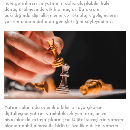
hale getirilmesi ve yatırımın daha ulaşılabilir hale
dönüştürülmesinde etkili olmuştur. Bu akşam
bakıldığında dijitalleşmenin ve teknolojik gelişmelerin
yatırım alanını daha da genişlettiğini söyleyebiliriz.
Yatırım alanında önemli etkiler ortaya çıkaran
dijitalleşme yatırım yapılabilecek yeni araçlar ve
piyasalar da ortaya çıkarmıştır. Dijital süreçlerin yatırım
alanına dahil olması ile birlikte özellikle dijital yatırım