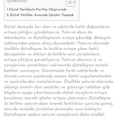
İçindekiler
Dijital Varlıklarla Portföy Oluşturmak
Dijital Varlıklar Arasında İşlemler Yapmak
Dijital dünyada her alan ve sektörde farklı değişimlerin
ortaya çıktığını görebiliyoruz. Yatırım alanı da
teknolojinin ve dijitalleşmenin ortaya çıkardığı dönüşüm
tablosundan payını almış durumdadır. Yatırım alanında
özellikle dijitalleşme ile birlikte ortaya çıkan farklı
dönüşümler ve etkileri ile birlikte yeni yönelimlerin
ortaya çıktığını görebiliyoruz. Yatırım alanının iş ve
süreçlerinin yönetilmesi noktasında dijitalleşme önemli
katkılar sunmuştur. Günümüzde farklı sektörlerde ve
alanda yatırım yapılacağı zaman dijital uygulamalardan
ve yazılımlardan yararlanılıyor. Özellikle yatırım alanında
oldukça önemli olan analizler ve gösterge tabloları gibi
bilgilerin açığa çıkarılmasında dijital süreçlerin ortaya
konulması önemli işlevler ortaya çıkarmıştır. Dijitalleşme
ile birlikte yatırım alanı önemli farklılıklar içerisine girmiş
olsa da temelde yürütülen prensipler aynı kalmıştır.
Dijitalleşme sadece yatırım süreçlerinin daha nitelikli