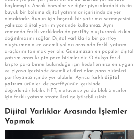
başlamıştır. Ancak borsalar ve diğer piyasalardaki riskin
büyük bir bölümü dijital yatırımlar içerisinde de yer
almaktadır. Bunun için başarılı bir yatırımcı sermayesini
yalnızca dijital yatırım yönünde kullanmaz. Aynı
zamanda farklı varlıklarla da portföy oluşturarak riskin
dağıtılmasını sağlar. Dijital varlıklarla bir portföy
oluşturmanın en önemli yolları arasında farklı yatırım
araçlarını tanımak yer alır. Günümüzün en popüler dijital
yatırım aracı kripto para birimleridir. Oldukça farklı
kripto para birimi bulunduğu için hedeflerinize en uygun
ve piyasa içerisinde önemli etkileri olan para birimleri
portföyünüz içinde yer alabilir. Ayrıca farklı
dijital
yatırım
ürünleri de portföyünüz içerisinde
değerlendirilebilir. NFT, metaverse ya da blok zincirler
için farklı yatırım stratejileri geliştirebilirsiniz.
Dijital Varlıklar Arasında İşlemler
Yapmak