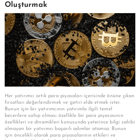
Oluşturmak
Her yatırımcı artık para piyasaları içerisinde önüne çıkan
fırsatları değerlendirmek ve getiri elde etmek ister.
Bunun için bir yatırımcının yatırımla ilgili temel
becerilere sahip olması özellikle bir para piyasasının
özellikleri ve dinamikleri konusunda yeterince bilgi sahibi
olmayan bir yatırımcı başarılı adımlar atamaz. Bunun
için öncelikli olarak para piyasalarının etkileri ve