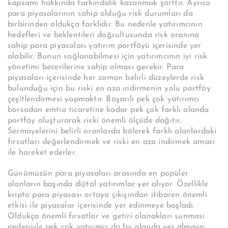
kapsamı hakkında farkındalık kazanmak şarttır. Ayrıca
para piyasalarının sahip olduğu risk durumları da
birbirinden oldukça farklıdır. Bu nedenle yatırımcının
hedefleri ve beklentileri doğrultusunda risk oranına
sahip para piyasaları yatırım portföyü içerisinde yer
alabilir. Bunun sağlanabilmesi için yatırımcının iyi risk
yönetimi becerilerine sahip olması gerekir. Para
piyasaları içerisinde her zaman belirli düzeylerde risk
bulunduğu için bu riski en aza indirmenin yolu portföy
çeşitlendirmesi yapmaktır. Başarılı pek çok yatırımcı
borsadan emtia ticaretine kadar pek çok farklı alanda
portföy oluşturarak riski önemli ölçüde dağıtır.
Sermayelerini belirli oranlarda bölerek farklı alanlardaki
fırsatları değerlendirmek ve riski en aza indirmek amacı
ile hareket ederler.
Günümüzün para piyasaları arasında en popüler
alanların başında dijital yatırımlar yer alıyor. Özellikle
kripto para piyasası ortaya çıkışından itibaren önemli
etkisi ile piyasalar içerisinde yer edinmeye başladı.
Oldukça önemli fırsatlar ve getiri olanakları sunması
nedeniyle pek çok yatırımcı da bu alanda yer almaya