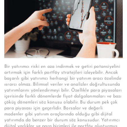
Bir yatırımcı riski en aza indirmek ve getiri potansiyelini
artırmak için farklı portföy stratejileri izleyebilir. Ancak
başarılı gibi yatırımcı herhangi bir yatırım aracı özelinde
ısrarcı olmaz. Bilimsel veriler ve analizler doğrultusunda
yatırımlarını yönlendirmeyi bilir. Özellikle para piyasaları
içerisinde farklı dönemlerde fiyat dalgalanmaları ve bazı
çöküş dönemleri söz konusu olabilir. Bu durum pek çok
para piyasası için geçerlidir. Borsalar ve değerli
madenler gibi yatırım araçlarında olduğu gibi dijital
yatırımda da benzer bir durum söz konusudur. Yatırımcı
dijital varlıklar ve para birimleri ile portföy oluşturmuş