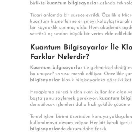
birlikte
kuantum bilgisayarlar
aslında teknolo
Ticari anlamda bir sürece evrildi. Özellikle Mic
kuantum hizmetlerine erişmeyi kolaylaştırarak a
bir kaynaklık sunmuş oldu. Hem akademik açıdan
sektörü açısından büyük bir verim elde edilebild
Kuantum Bilgisayarlar İle Kla
Farklar Nelerdir?
Kuantum bilgisayarlar
ile geleneksel dediğimi
bulunuyor? sorusu merak ediliyor. Öncelikle ş
bilgisayarlar
klasik bilgisayarlara göre iki kat
Hesaplama süreci hızlanırken kullanılan alan ve 
başta şunu söylemek gerekiyor;
kuantum bilgi
denebilecek işlemleri daha hızlı şekilde çözüme u
Temel işlem birimi üzerinden konuya yaklaşalım. 
kullanılmaya devam ediyor. Her bit kendi içeris
bilgisayarlar
da durum daha farklı.