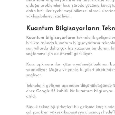
Kuantum bilgisayarlar
ın en büyük avantajı g
olduğu problemleri kısa sürede çözüme kavuştu
daha hızlı ilerleyebilmeyi bilimsel olarak üzeri
yaklaşabilmeyi sağlıyor.
Kuantum Bilgisayarların Teknol
Kuantum bilgisayarlar
ın teknolojik gelişmel
birlikte aslında kuantum bilgisayarların teknol
son yıllarda daha çok hız kazanan bu durum kitl
sağlaması için de önemli görülüyor.
Karmaşık sorunları çözme yeteneği bulunan
ku
yapabiliyor. Doğru ve yanlış bilgileri birbirin
sağlıyor.
Teknolojik gelişme açısından düşünüldüğünde 20
önce Google 53 kubitli bir kuantum bilgisayarı
atıldı.
Büyük teknoloji şirketleri bu gelişme karşısın
çalışarak en yüksek kapasiteye ulaşmayı hedefle