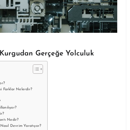
m Kurgudan Gerçeğe Yolculuk
or?
ki Farklar Nelerdir?
?
lanılıyor?
ir?
antı Nedir?
 Nasıl Devrim Yaratıyor?