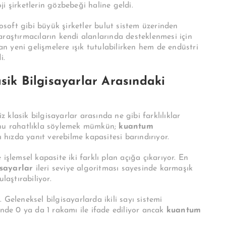
ji şirketlerin gözbebeği haline geldi.
rosoft gibi büyük şirketler bulut sistem üzerinden
raştırmacıların kendi alanlarında desteklenmesi için
 yeni gelişmelere ışık tutulabilirken hem de endüstri
i.
sik Bilgisayarlar Arasındaki
z klasik bilgisayarlar arasında ne gibi farklılıklar
unu rahatlıkla söylemek mümkün;
kuantum
ı hızda yanıt verebilme kapasitesi barındırıyor.
işlemsel kapasite iki farklı plan açığa çıkarıyor. En
sayarlar
ileri seviye algoritması sayesinde karmaşık
laştırabiliyor.
Geleneksel bilgisayarlarda ikili sayı sistemi
inde 0 ya da 1 rakamı ile ifade ediliyor ancak
kuantum