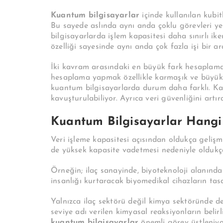
Kuantum bilgisayarlar
içinde kullanılan kubit
Bu sayede aslında aynı anda çoklu görevleri y
bilgisayarlarda işlem kapasitesi daha sınırlı ik
özelliği sayesinde aynı anda çok fazla işi bir a
İki kavram arasındaki en büyük fark hesaplama 
hesaplama yapmak özellikle karmaşık ve büyük 
kuantum bilgisayarlarda durum daha farklı. Ka
kavuşturulabiliyor. Ayrıca veri güvenliğini artı
Kuantum Bilgisayarlar Hangi 
Veri işleme kapasitesi açısından oldukça geliş
de yüksek kapasite vadetmesi nedeniyle oldukça 
Örneğin; ilaç sanayinde, biyoteknoloji alanında sı
insanlığı kurtaracak biyomedikal cihazların tas
Yalnızca ilaç sektörü değil kimya sektöründe de
seviye adı verilen kimyasal reaksiyonların belir
kuantum bilgisayarlar
önemli görev üstleniyo