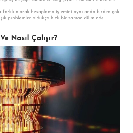
 farklı olarak hesaplama işlemini aynı anda birden çok
aşık problemler oldukça hızlı bir zaman diliminde
Ve Nasıl Çalışır?