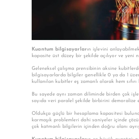
Kuantum bilgisayarlar
ın işlevini anlayabilme
kapasite üst düzey bir şekilde açılıyor ve yeni ne
Geleneksel çalışma prensibinin aksine kubitlerde
bilgisayarlarda bilgiler genellikle 0 ya da 1 üz
kullanılan kubitler eş zamanlı olarak hem sıfırı
Bu sayede aynı zaman diliminde birden çok işle
sayıda veri paralel şekilde birbirini demoralize
Oldukça güçlü bir hesaplama kapasitesi bulu
karmaşık problemleri dahi saniyeler içinde çözü
çok katmanlı bilgilerin içinden doğru olanı ayrış