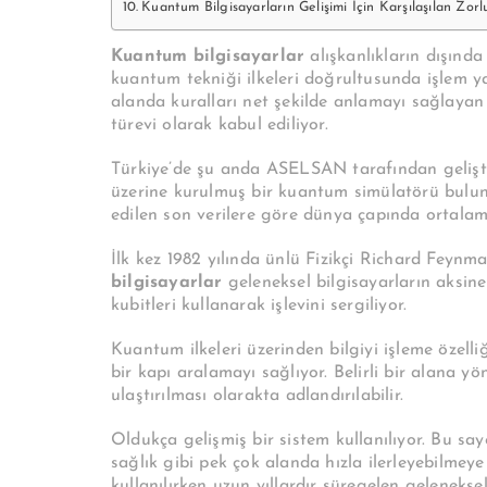
Kuantum Bilgisayarların Gelişimi İçin Karşılaşılan Zorl
Kuantum bilgisayarlar
alışkanlıkların dışında
kuantum tekniği ilkeleri doğrultusunda işlem ya
alanda kuralları net şekilde anlamayı sağlayan 
türevi olarak kabul ediliyor.
Türkiye’de şu anda ASELSAN tarafından geliştir
üzerine kurulmuş bir kuantum simülatörü bulun
edilen son verilere göre dünya çapında ortala
İlk kez 1982 yılında ünlü Fizikçi Richard Feynm
bilgisayarlar
geleneksel bilgisayarların aksine
kubitleri kullanarak işlevini sergiliyor.
Kuantum ilkeleri üzerinden bilgiyi işleme özelli
bir kapı aralamayı sağlıyor. Belirli bir alana y
ulaştırılması olarakta adlandırılabilir.
Oldukça gelişmiş bir sistem kullanılıyor. Bu say
sağlık gibi pek çok alanda hızla ilerleyebilmeye
kullanılırken uzun yıllardır süregelen geleneks