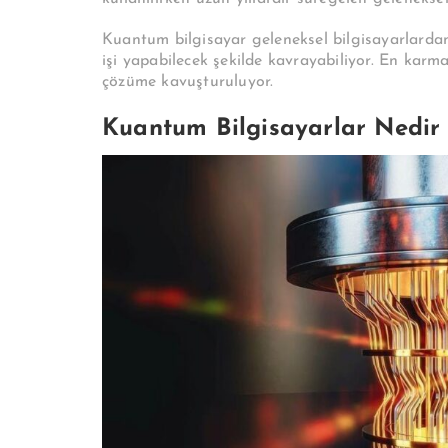
Kuantum bilgisayar geleneksel bilgisayarlardan
işi yapabilecek şekilde kavrayabiliyor. En karm
çözüme kavuşturuluyor.
Kuantum Bilgisayarlar Nedir 