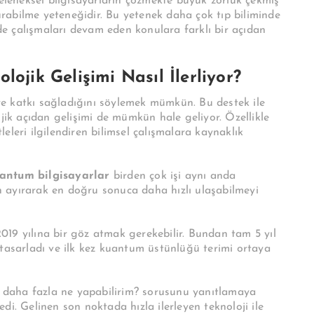
eleneksel bilgisayarların çözmekte büyük zorluk çekmiş
rabilme yeteneğidir. Bu yetenek daha çok tıp biliminde
nde çalışmaları devam eden konulara farklı bir açıdan
ojik Gelişimi Nasıl İlerliyor?
ere katkı sağladığını söylemek mümkün. Bu destek ile
ojik açıdan gelişimi de mümkün hale geliyor. Özellikle
eleri ilgilendiren bilimsel çalışmalara kaynaklık
antum bilgisayarlar
birden çok işi aynı anda
den ayırarak en doğru sonuca daha hızlı ulaşabilmeyi
19 yılına bir göz atmak gerekebilir. Bundan tam 5 yıl
 tasarladı ve ilk kez kuantum üstünlüğü terimi ortaya
da daha fazla ne yapabilirim? sorusunu yanıtlamaya
di. Gelinen son noktada hızla ilerleyen teknoloji ile