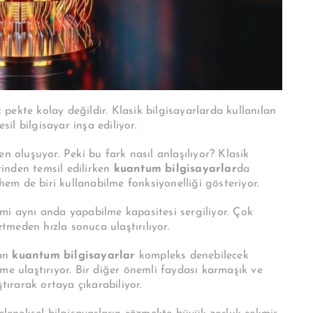
k pekte kolay değildir. Klasik bilgisayarlarda kullanılan
sil bilgisayar inşa ediliyor.
n oluşuyor. Peki bu fark nasıl anlaşılıyor? Klasik
erinden temsil edilirken
kuantum bilgisayarlar
da
 hem de biri kullanabilme fonksiyonelliği gösteriyor.
mi aynı anda yapabilme kapasitesi sergiliyor. Çok
 etmeden hızla sonuca ulaştırılıyor.
nan
kuantum bilgisayarlar
kompleks denebilecek
me ulaştırıyor. Bir diğer önemli faydası karmaşık ve
tırarak ortaya çıkarabiliyor.