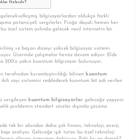
uklar Nelerdir?
 gelenekselleşmiş bilgisayarlardan oldukça farklı
pma potansiyeli sergilerler. Fiziğe dayalı hemen her
bu özel sistem aslında gelecek nesil internetin bir
ilmiş ve başarı düzeyi yüksek bilgisayar sistemi
uyor. Üzerinde çalışmalar henüz devam ediyor. Elde
ma 200’e yakın kuantum bilgisayar bulunuyor.
an tarafından kuramlaştırıldığı bilinen
kuantum
 ikili sayı sistemini reddederek kuantum bit adı verilen
ği sergileyen
kuantum bilgisayarlar
geleceğe yepyeni
önelik problemin standart süreler dışında çözüme
ede tek bir alandan daha çok finans, teknoloji, enerji,
 kapı aralıyor. Geleceğe ışık tutan bu özel teknoloji
elleşmiş altyapı tamamen değişiyor. Peki bu ne demek?