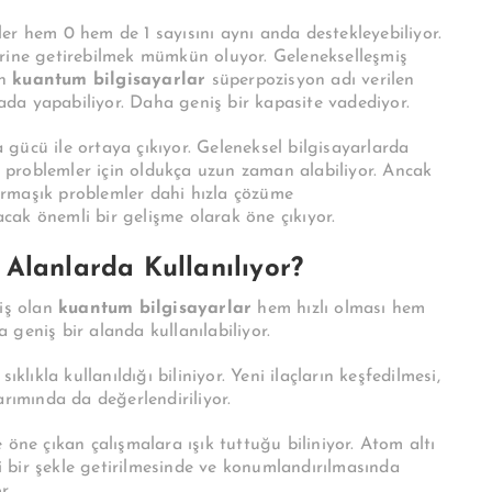
ler hem 0 hem de 1 sayısını aynı anda destekleyebiliyor.
erine getirebilmek mümkün oluyor. Gelenekselleşmiş
en
kuantum bilgisayarlar
süperpozisyon adı verilen
rada yapabiliyor. Daha geniş bir kapasite vadediyor.
gücü ile ortaya çıkıyor. Geleneksel bilgisayarlarda
problemler için oldukça uzun zaman alabiliyor. Ancak
rmaşık problemler dahi hızla çözüme
racak önemli bir gelişme olarak öne çıkıyor.
Alanlarda Kullanılıyor?
miş olan
kuantum bilgisayarlar
hem hızlı olması hem
geniş bir alanda kullanılabiliyor.
klıkla kullanıldığı biliniyor. Yeni ilaçların keşfedilmesi,
arımında da değerlendiriliyor.
 öne çıkan çalışmalara ışık tuttuğu biliniyor. Atom altı
li bir şekle getirilmesinde ve konumlandırılmasında
r.