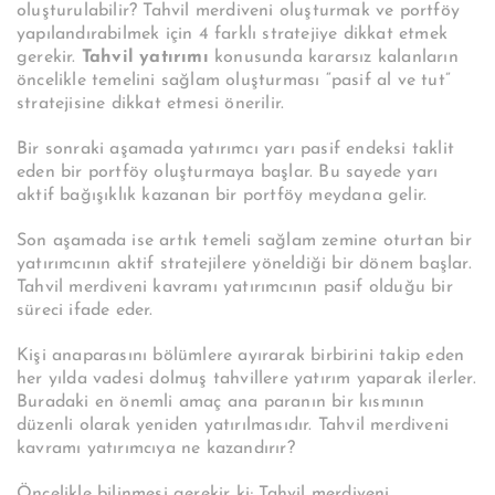
oluşturulabilir? Tahvil merdiveni oluşturmak ve portföy
yapılandırabilmek için 4 farklı stratejiye dikkat etmek
gerekir.
Tahvil yatırımı
konusunda kararsız kalanların
öncelikle temelini sağlam oluşturması “pasif al ve tut”
stratejisine dikkat etmesi önerilir.
Bir sonraki aşamada yatırımcı yarı pasif endeksi taklit
eden bir portföy oluşturmaya başlar. Bu sayede yarı
aktif bağışıklık kazanan bir portföy meydana gelir.
Son aşamada ise artık temeli sağlam zemine oturtan bir
yatırımcının aktif stratejilere yöneldiği bir dönem başlar.
Tahvil merdiveni kavramı yatırımcının pasif olduğu bir
süreci ifade eder.
Kişi anaparasını bölümlere ayırarak birbirini takip eden
her yılda vadesi dolmuş tahvillere yatırım yaparak ilerler.
Buradaki en önemli amaç ana paranın bir kısmının
düzenli olarak yeniden yatırılmasıdır. Tahvil merdiveni
kavramı yatırımcıya ne kazandırır?
Öncelikle bilinmesi gerekir ki; Tahvil merdiveni