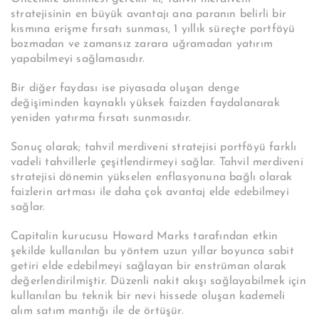
stratejisinin en büyük avantajı ana paranın belirli bir
kısmına erişme fırsatı sunması, 1 yıllık süreçte portföyü
bozmadan ve zamansız zarara uğramadan yatırım
yapabilmeyi sağlamasıdır.
Bir diğer faydası ise piyasada oluşan denge
değişiminden kaynaklı yüksek faizden faydalanarak
yeniden yatırma fırsatı sunmasıdır.
Sonuç olarak; tahvil merdiveni stratejisi portföyü farklı
vadeli tahvillerle çeşitlendirmeyi sağlar. Tahvil merdiveni
stratejisi dönemin yükselen enflasyonuna bağlı olarak
faizlerin artması ile daha çok avantaj elde edebilmeyi
sağlar.
Capitalin kurucusu Howard Marks tarafından etkin
şekilde kullanılan bu yöntem uzun yıllar boyunca sabit
getiri elde edebilmeyi sağlayan bir enstrüman olarak
değerlendirilmiştir. Düzenli nakit akışı sağlayabilmek için
kullanılan bu teknik bir nevi hissede oluşan kademeli
alım satım mantığı ile de örtüşür.