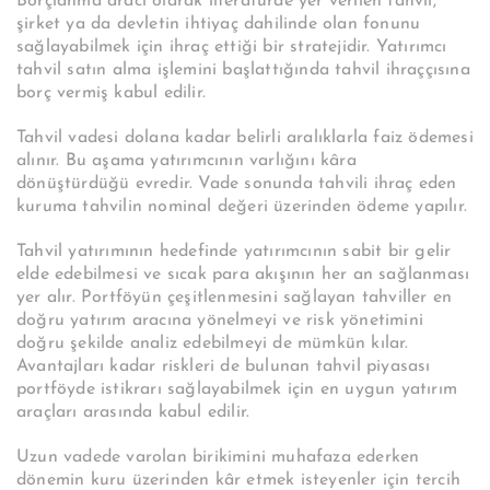
Borçlanma aracı olarak literatürde yer verilen tahvil,
şirket ya da devletin ihtiyaç dahilinde olan fonunu
sağlayabilmek için ihraç ettiği bir stratejidir. Yatırımcı
tahvil satın alma işlemini başlattığında tahvil ihraççısına
borç vermiş kabul edilir.
Tahvil vadesi dolana kadar belirli aralıklarla faiz ödemesi
alınır. Bu aşama yatırımcının varlığını kâra
dönüştürdüğü evredir. Vade sonunda tahvili ihraç eden
kuruma tahvilin nominal değeri üzerinden ödeme yapılır.
Tahvil yatırımının hedefinde yatırımcının sabit bir gelir
elde edebilmesi ve sıcak para akışının her an sağlanması
yer alır. Portföyün çeşitlenmesini sağlayan tahviller en
doğru yatırım aracına yönelmeyi ve risk yönetimini
doğru şekilde analiz edebilmeyi de mümkün kılar.
Avantajları kadar riskleri de bulunan tahvil piyasası
portföyde istikrarı sağlayabilmek için en uygun yatırım
araçları arasında kabul edilir.
Uzun vadede varolan birikimini muhafaza ederken
dönemin kuru üzerinden kâr etmek isteyenler için tercih