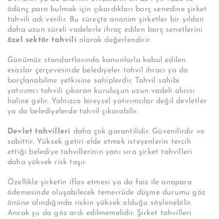
ödünç para bulmak için çıkardıkları borç senedine şirket
tahvili adı verilir. Bu süreçte anonim şirketler bir yıldan
daha uzun süreli vadelerle ihraç edilen borç senetlerini
özel sektör tahvili
olarak değerlendirir.
Günümüz standartlarında kanunlarla kabul edilen
esaslar çerçevesinde belediyeler tahvil ihracı ya da
borçlanabilme yetkisine sahiplerdir. Tahvil sahibi
yatırımcı tahvili çıkaran kuruluşun uzun vadeli alıcısı
haline gelir. Yalnızca bireysel yatırımcılar değil devletler
ya da belediyelerde tahvil çıkarabilir.
Devlet tahvilleri
daha çok garantilidir. Güvenilirdir ve
sabittir. Yüksek getiri elde etmek isteyenlerin tercih
ettiği belediye tahvillerinin yanı sıra şirket tahvilleri
daha yüksek risk taşır.
Özellikle şirketin iflas etmesi ya da faiz ile anapara
ödemesinde oluşabilecek temerrüde düşme durumu göz
önüne alındığında riskin yüksek olduğu söylenebilir.
Ancak şu da göz ardı edilmemelidir. Şirket tahvilleri